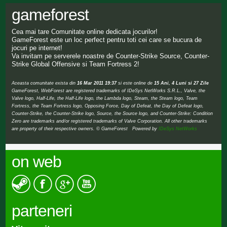
gameforest
Cea mai tare Comunitate online dedicata jocurilor!
GameForest este un loc perfect pentru toti cei care se bucura de
jocuri pe internet!
Va invitam pe serverele noastre de Counter-Strike Source, Counter-
Strike Global Offensive si Team Fortress 2!
Aceasta comunitate exista din
16 Mar 2011 19:37
si este online de
15 Ani, 4 Luni si 27 Zile
GameForest, WebForest are registered trademarks of IDeSys NetWorks S.R.L., Valve, the
Valve logo, Half-Life, the Half-Life logo, the Lambda logo, Steam, the Steam logo, Team
Fortress, the Team Fortress logo, Opposing Force, Day of Defeat, the Day of Defeat logo,
Counter-Strike, the Counter-Strike logo, Source, the Source logo, and Counter-Strike: Condition
Zero are trademarks and/or registered trademarks of Valve Corporation. All other trademarks
are property of their respective owners. © GameForest Powered by
IDeSys NetWorks
on web
parteneri