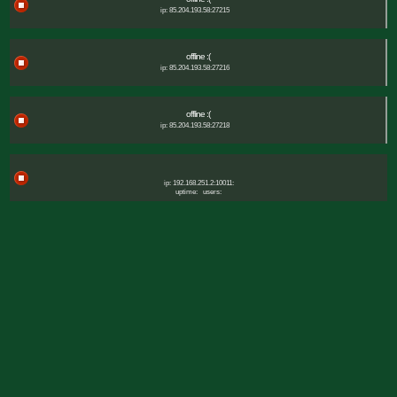
ip: 85.204.193.58:27215
offline :(
ip: 85.204.193.58:27216
offline :(
ip: 85.204.193.58:27218
ip: 192.168.251.2:10011:
uptime:
users: