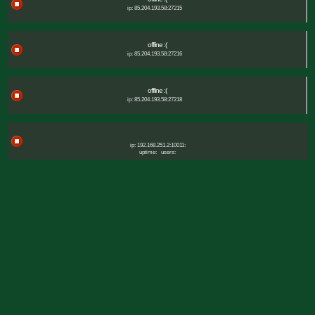
ip: 85.204.193.58:27215
offline :(
ip: 85.204.193.58:27216
offline :(
ip: 85.204.193.58:27218
ip: 192.168.251.2:10011:
uptime:
users: