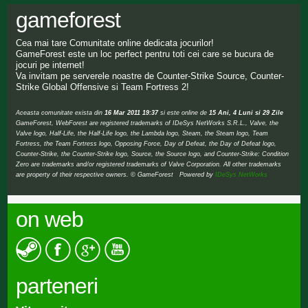
gameforest
Cea mai tare Comunitate online dedicata jocurilor!
GameForest este un loc perfect pentru toti cei care se bucura de
jocuri pe internet!
Va invitam pe serverele noastre de Counter-Strike Source, Counter-
Strike Global Offensive si Team Fortress 2!
Aceasta comunitate exista din
16 Mar 2011 19:37
si este online de
15 Ani, 4 Luni si 29 Zile
GameForest, WebForest are registered trademarks of IDeSys NetWorks S.R.L., Valve, the
Valve logo, Half-Life, the Half-Life logo, the Lambda logo, Steam, the Steam logo, Team
Fortress, the Team Fortress logo, Opposing Force, Day of Defeat, the Day of Defeat logo,
Counter-Strike, the Counter-Strike logo, Source, the Source logo, and Counter-Strike: Condition
Zero are trademarks and/or registered trademarks of Valve Corporation. All other trademarks
are property of their respective owners. © GameForest Powered by
IDeSys NetWorks
on web
parteneri