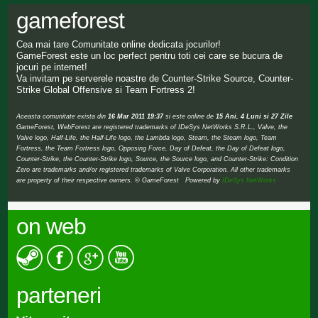
gameforest
Cea mai tare Comunitate online dedicata jocurilor!
GameForest este un loc perfect pentru toti cei care se bucura de
jocuri pe internet!
Va invitam pe serverele noastre de Counter-Strike Source, Counter-
Strike Global Offensive si Team Fortress 2!
Aceasta comunitate exista din
16 Mar 2011 19:37
si este online de
15 Ani, 4 Luni si 27 Zile
GameForest, WebForest are registered trademarks of IDeSys NetWorks S.R.L., Valve, the
Valve logo, Half-Life, the Half-Life logo, the Lambda logo, Steam, the Steam logo, Team
Fortress, the Team Fortress logo, Opposing Force, Day of Defeat, the Day of Defeat logo,
Counter-Strike, the Counter-Strike logo, Source, the Source logo, and Counter-Strike: Condition
Zero are trademarks and/or registered trademarks of Valve Corporation. All other trademarks
are property of their respective owners. © GameForest Powered by
IDeSys NetWorks
on web
parteneri