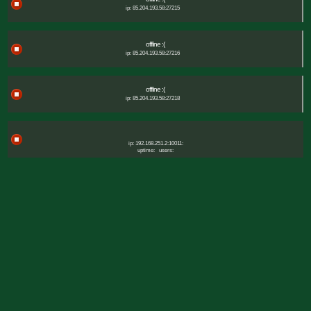
ip: 85.204.193.58:27215
offline :(
ip: 85.204.193.58:27216
offline :(
ip: 85.204.193.58:27218
ip: 192.168.251.2:10011:
uptime:
users: