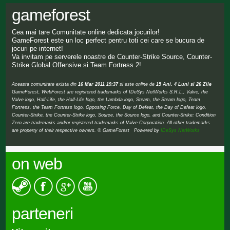
gameforest
Cea mai tare Comunitate online dedicata jocurilor!
GameForest este un loc perfect pentru toti cei care se bucura de
jocuri pe internet!
Va invitam pe serverele noastre de Counter-Strike Source, Counter-
Strike Global Offensive si Team Fortress 2!
Aceasta comunitate exista din
16 Mar 2011 19:37
si este online de
15 Ani, 4 Luni si 26 Zile
GameForest, WebForest are registered trademarks of IDeSys NetWorks S.R.L., Valve, the
Valve logo, Half-Life, the Half-Life logo, the Lambda logo, Steam, the Steam logo, Team
Fortress, the Team Fortress logo, Opposing Force, Day of Defeat, the Day of Defeat logo,
Counter-Strike, the Counter-Strike logo, Source, the Source logo, and Counter-Strike: Condition
Zero are trademarks and/or registered trademarks of Valve Corporation. All other trademarks
are property of their respective owners. © GameForest Powered by
IDeSys NetWorks
on web
parteneri