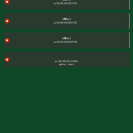
ip: 85.204.193.58:27215
offline :(
ip: 85.204.193.58:27216
offline :(
ip: 85.204.193.58:27218
ip: 192.168.251.2:10011:
uptime:
users: