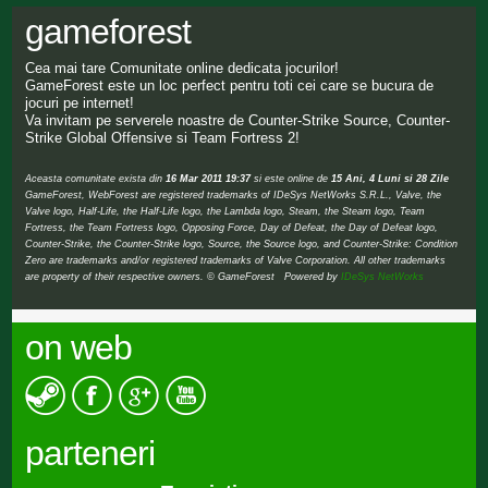
gameforest
Cea mai tare Comunitate online dedicata jocurilor!
GameForest este un loc perfect pentru toti cei care se bucura de
jocuri pe internet!
Va invitam pe serverele noastre de Counter-Strike Source, Counter-
Strike Global Offensive si Team Fortress 2!
Aceasta comunitate exista din
16 Mar 2011 19:37
si este online de
15 Ani, 4 Luni si 28 Zile
GameForest, WebForest are registered trademarks of IDeSys NetWorks S.R.L., Valve, the
Valve logo, Half-Life, the Half-Life logo, the Lambda logo, Steam, the Steam logo, Team
Fortress, the Team Fortress logo, Opposing Force, Day of Defeat, the Day of Defeat logo,
Counter-Strike, the Counter-Strike logo, Source, the Source logo, and Counter-Strike: Condition
Zero are trademarks and/or registered trademarks of Valve Corporation. All other trademarks
are property of their respective owners. © GameForest Powered by
IDeSys NetWorks
on web
parteneri