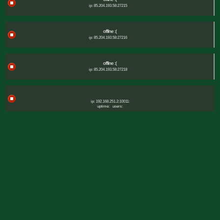
ip: 85.204.193.58:27215
offline :(
ip: 85.204.193.58:27216
offline :(
ip: 85.204.193.58:27218
ip: 192.168.251.2:10011:
uptime:
users: