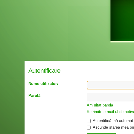
Autentificare
Nume utilizator:
Parolă:
Am uitat parola
Retrimite e-mail-ul de activ
Autentifică-mă automat l
Ascunde starea mea onl