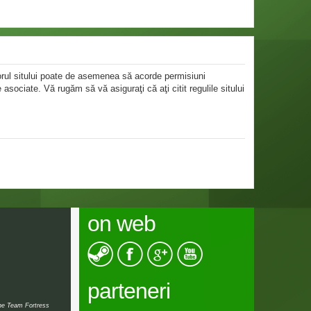
atorul sitului poate de asemenea să acorde permisiuni
le asociate. Vă rugăm să vă asiguraţi că aţi citit regulile sitului
on web
parteneri
the Team Fortress