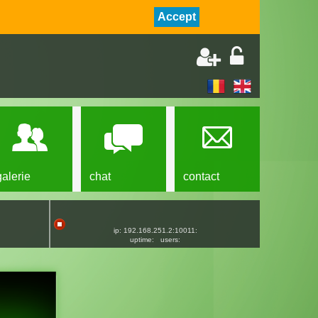
Accept
galerie
chat
contact
ip: 192.168.251.2:10011:
uptime:
users: