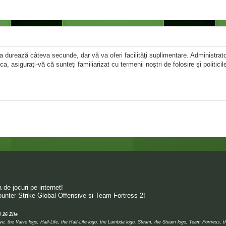
area durează câteva secunde, dar vă va oferi facilităţi suplimentare. Administr
ica, asiguraţi-vă că sunteţi familiarizat cu termenii noştri de folosire şi politici
de jocuri pe internet!
unter-Strike Global Offensive si Team Fortress 2!
i 26 Zile
 the Valve logo, Half-Life, the Half-Life logo, the Lambda logo, Steam, the Steam logo, Team Fortress, 