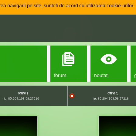
ea navigarii pe site, sunteti de acord cu utilizarea cookie-urilor.
forum
noutati
offline :(
offline :(
ip: 85.204.193.58:27216
ip: 85.204.193.58:27218