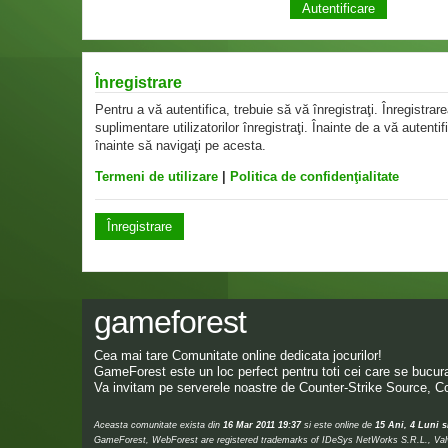
Înregistrare
Pentru a vă autentifica, trebuie să vă înregistraţi. Înregistr
suplimentare utilizatorilor înregistraţi. Înainte de a vă autentif
înainte să navigaţi pe acesta.
Termeni de utilizare
|
Politica de confidenţialitate
Înregistrare
gameforest
Cea mai tare Comunitate online dedicata jocurilor!
GameForest este un loc perfect pentru toti cei care se bucura 
Va invitam pe serverele noastre de Counter-Strike Source, Co
Aceasta comunitate exista din
16 Mar 2011 19:37
si este online de
15 Ani, 4 Luni s
GameForest, WebForest are registered trademarks of IDeSys NetWorks S.R.L., Valve,