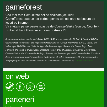
gameforest
Cea mai tare Comunitate online dedicata jocurilor!
GameForest este un loc perfect pentru toti cei care se bucura de
jocuri pe internet!
Va invitam pe serverele noastre de Counter-Strike Source, Counter-
Strike Global Offensive si Team Fortress 2!
Aceasta comunitate exista din
16 Mar 2011 19:37
si este online de
15 Ani, 4 Luni si 28 Zile
GameForest, WebForest are registered trademarks of IDeSys NetWorks S.R.L., Valve, the
Valve logo, Half-Life, the Half-Life logo, the Lambda logo, Steam, the Steam logo, Team
Fortress, the Team Fortress logo, Opposing Force, Day of Defeat, the Day of Defeat logo,
Counter-Strike, the Counter-Strike logo, Source, the Source logo, and Counter-Strike: Condition
Zero are trademarks and/or registered trademarks of Valve Corporation. All other trademarks
are property of their respective owners. © GameForest Powered by
IDeSys NetWorks
on web
parteneri