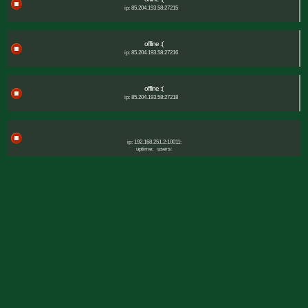
ip: 85.204.193.58:27215
offline :(
ip: 85.204.193.58:27216
offline :(
ip: 85.204.193.58:27218
ip: 192.168.251.2:10011:
uptime:
users: