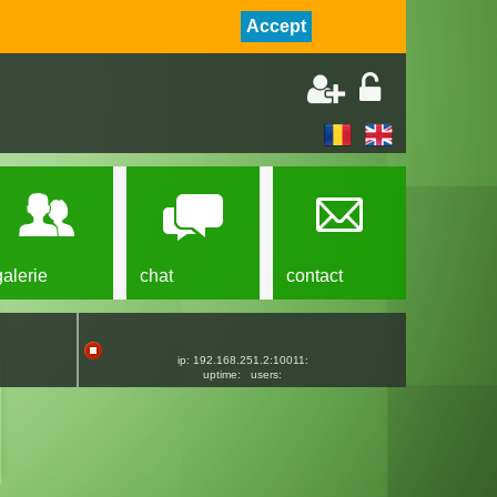
Accept
galerie
chat
contact
ip: 192.168.251.2:10011:
uptime:
users: