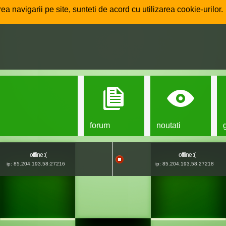
ea navigarii pe site, sunteti de acord cu utilizarea cookie-urilor.
forum
noutati
offline :(
offline :(
ip: 85.204.193.58:27216
ip: 85.204.193.58:27218