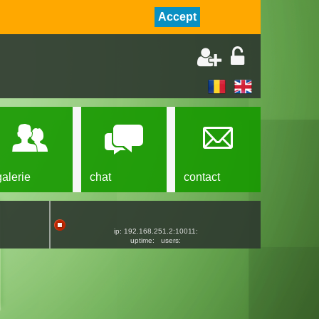
Accept
galerie
chat
contact
ip: 192.168.251.2:10011:
uptime:
users: