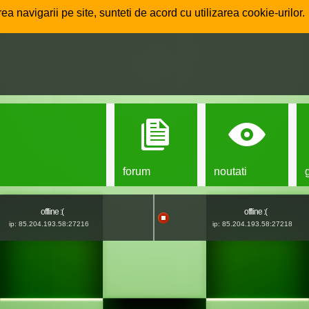
ea navigarii pe site, sunteti de acord cu utilizarea cookie-urilor.
forum
noutati
offline :(
offline :(
ip: 85.204.193.58:27216
ip: 85.204.193.58:27218