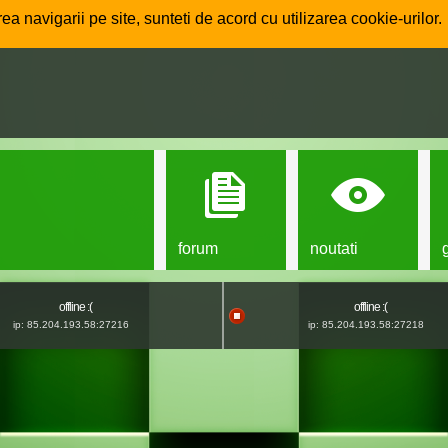
ea navigarii pe site, sunteti de acord cu utilizarea cookie-urilor.
forum
noutati
offline :(
offline :(
ip: 85.204.193.58:27216
ip: 85.204.193.58:27218