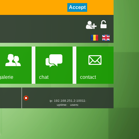
Accept
galerie
chat
contact
ip: 192.168.251.2:10011:
uptime:
users: