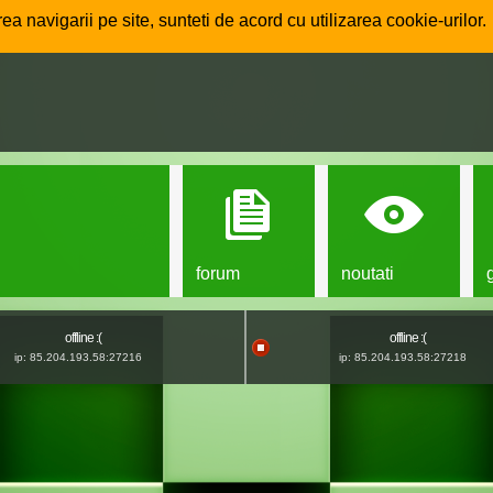
ea navigarii pe site, sunteti de acord cu utilizarea cookie-urilor.
forum
noutati
offline :(
offline :(
ip: 85.204.193.58:27216
ip: 85.204.193.58:27218