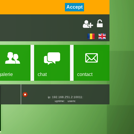
Accept
galerie
chat
contact
ip: 192.168.251.2:10011:
uptime:
users: