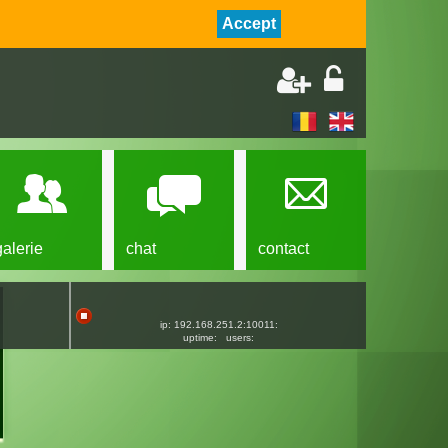
Accept
galerie
chat
contact
ip: 192.168.251.2:10011:
uptime:
users: