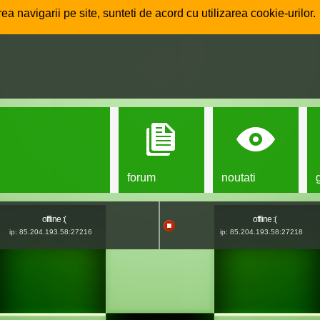
ea navigarii pe site, sunteti de acord cu utilizarea cookie-urilor.
forum
noutati
offline :(
offline :(
ip: 85.204.193.58:27216
ip: 85.204.193.58:27218