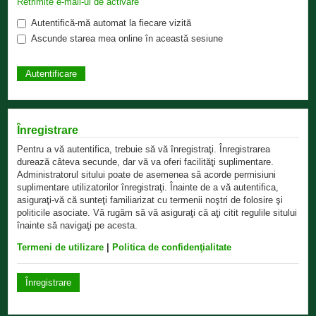
Retrimite e-mail-ul de activare
Autentifică-mă automat la fiecare vizită
Ascunde starea mea online în această sesiune
Înregistrare
Pentru a vă autentifica, trebuie să vă înregistraţi. Înregistrarea
durează câteva secunde, dar vă va oferi facilităţi suplimentare.
Administratorul sitului poate de asemenea să acorde permisiuni
suplimentare utilizatorilor înregistraţi. Înainte de a vă autentifica,
asiguraţi-vă că sunteţi familiarizat cu termenii noştri de folosire şi
politicile asociate. Vă rugăm să vă asiguraţi că aţi citit regulile sitului
înainte să navigaţi pe acesta.
Termeni de utilizare
|
Politica de confidenţialitate
Înregistrare