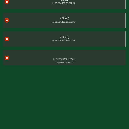
ip: 85.204.193.58:27215
offline :(
ip: 85.204.193.58:27216
offline :(
ip: 85.204.193.58:27218
ip: 192.168.251.2:10011:
uptime:
users: