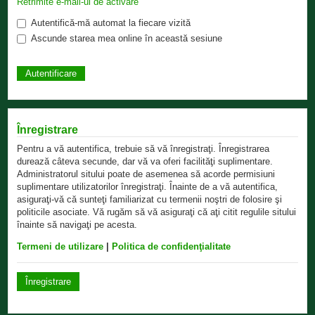
Retrimite e-mail-ul de activare
Autentifică-mă automat la fiecare vizită
Ascunde starea mea online în această sesiune
Înregistrare
Pentru a vă autentifica, trebuie să vă înregistraţi. Înregistrarea
durează câteva secunde, dar vă va oferi facilităţi suplimentare.
Administratorul sitului poate de asemenea să acorde permisiuni
suplimentare utilizatorilor înregistraţi. Înainte de a vă autentifica,
asiguraţi-vă că sunteţi familiarizat cu termenii noştri de folosire şi
politicile asociate. Vă rugăm să vă asiguraţi că aţi citit regulile sitului
înainte să navigaţi pe acesta.
Termeni de utilizare
|
Politica de confidenţialitate
Înregistrare