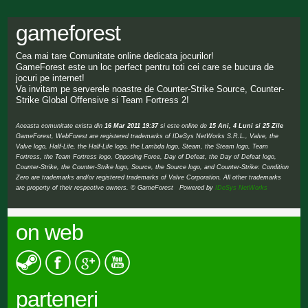
gameforest
Cea mai tare Comunitate online dedicata jocurilor!
GameForest este un loc perfect pentru toti cei care se bucura de
jocuri pe internet!
Va invitam pe serverele noastre de Counter-Strike Source, Counter-
Strike Global Offensive si Team Fortress 2!
Aceasta comunitate exista din
16 Mar 2011 19:37
si este online de
15 Ani, 4 Luni si 25 Zile
GameForest, WebForest are registered trademarks of IDeSys NetWorks S.R.L., Valve, the
Valve logo, Half-Life, the Half-Life logo, the Lambda logo, Steam, the Steam logo, Team
Fortress, the Team Fortress logo, Opposing Force, Day of Defeat, the Day of Defeat logo,
Counter-Strike, the Counter-Strike logo, Source, the Source logo, and Counter-Strike: Condition
Zero are trademarks and/or registered trademarks of Valve Corporation. All other trademarks
are property of their respective owners. © GameForest Powered by
IDeSys NetWorks
on web
parteneri