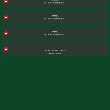
ip: 85.204.193.58:27215
offline :(
ip: 85.204.193.58:27216
offline :(
ip: 85.204.193.58:27218
ip: 192.168.251.2:10011:
uptime:
users: