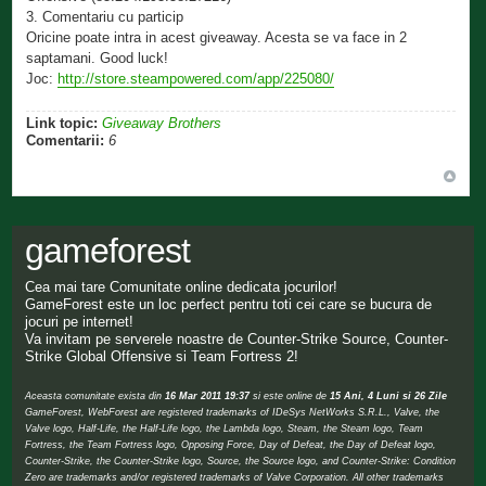
3. Comentariu cu particip
Oricine poate intra in acest giveaway. Acesta se va face in 2
saptamani. Good luck!
Joc:
http://store.steampowered.com/app/225080/
Link topic:
Giveaway Brothers
Comentarii:
6
gameforest
Cea mai tare Comunitate online dedicata jocurilor!
GameForest este un loc perfect pentru toti cei care se bucura de
jocuri pe internet!
Va invitam pe serverele noastre de Counter-Strike Source, Counter-
Strike Global Offensive si Team Fortress 2!
Aceasta comunitate exista din
16 Mar 2011 19:37
si este online de
15 Ani, 4 Luni si 26 Zile
GameForest, WebForest are registered trademarks of IDeSys NetWorks S.R.L., Valve, the
Valve logo, Half-Life, the Half-Life logo, the Lambda logo, Steam, the Steam logo, Team
Fortress, the Team Fortress logo, Opposing Force, Day of Defeat, the Day of Defeat logo,
Counter-Strike, the Counter-Strike logo, Source, the Source logo, and Counter-Strike: Condition
Zero are trademarks and/or registered trademarks of Valve Corporation. All other trademarks