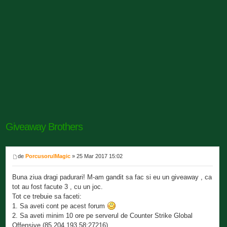
Giveaway Brothers
de
PorcusorulMagic
» 25 Mar 2017 15:02
Buna ziua dragi padurari! M-am gandit sa fac si eu un giveaway , ca
tot au fost facute 3 , cu un joc.
Tot ce trebuie sa faceti:
1. Sa aveti cont pe acest forum
2. Sa aveti minim 10 ore pe serverul de Counter Strike Global
Offensive (85.204.193.58:27216)