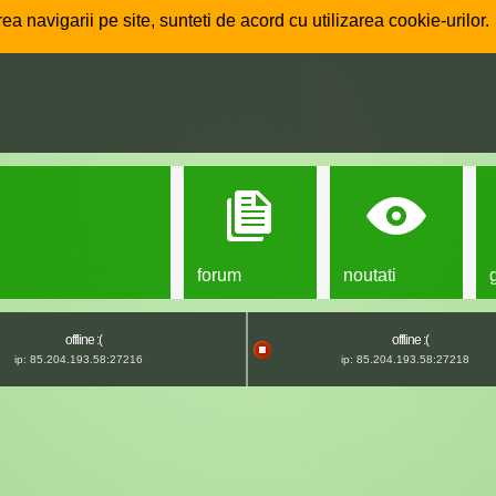
ea navigarii pe site, sunteti de acord cu utilizarea cookie-urilor.
forum
noutati
offline :(
offline :(
ip: 85.204.193.58:27216
ip: 85.204.193.58:27218