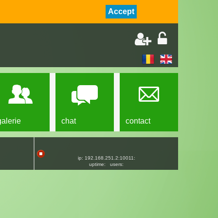
Accept
galerie
chat
contact
ip: 192.168.251.2:10011:
uptime:
users: