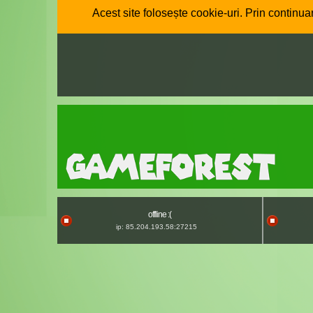
Acest site folosește cookie-uri. Prin continuar
offline :(
ip: 85.204.193.58:27215