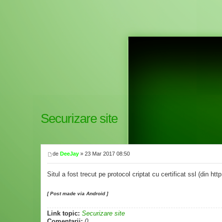
Securizare site
de
DeeJay
» 23 Mar 2017 08:50
Situl a fost trecut pe protocol criptat cu certificat ssl (din h
[ Post made via Android ]
Link topic:
Securizare site
Comentarii:
0