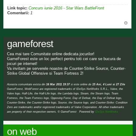
Link topic:
Concurs iunie 2016 - Star Wars BattleFront
Comentarii:
1
gameforest
Cea mai tare Comunitate online dedicata jocurilor!
GameForest este un loc perfect pentru toti cei care se bucura de
jocuri pe internet!
Va invitam pe serverele noastre de Counter-Strike Source, Counter-
Strike Global Offensive si Team Fortress 2!
Aceasta comunitate exista din
16 Mar 2011 19:37
si este online de
15 Ani, 4 Luni si 27 Zile
GameForest, WebForest are registered trademarks of IDeSys NetWorks S.R.L., Valve, the
Valve logo, Half-Life, the Half-Life logo, the Lambda logo, Steam, the Steam logo, Team
Fortress, the Team Fortress logo, Opposing Force, Day of Defeat, the Day of Defeat logo,
Counter-Strike, the Counter-Strike logo, Source, the Source logo, and Counter-Strike: Condition
Zero are trademarks and/or registered trademarks of Valve Corporation. All other trademarks
are property of their respective owners. © GameForest Powered by
IDeSys NetWorks
on web