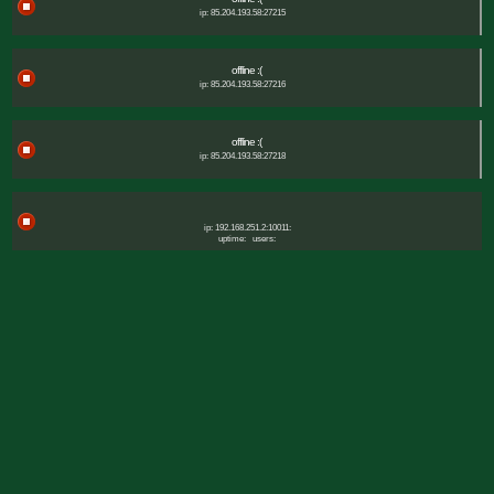
ip: 85.204.193.58:27215
offline :(
ip: 85.204.193.58:27216
offline :(
ip: 85.204.193.58:27218
ip: 192.168.251.2:10011:
uptime:
users: