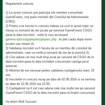
Regulament concurs
1) La acest concurs pot participa toti membrii comunitatii
GameForest, mai putin membrii din Consiliul de Administratie
(CMG);
2) Pentru a te inscrie in concurs trebuie sa scrii in acest topic un
mesaj cu numarul de ore jucate pe serverul GameForest CSGO
pana la data inscrierii - orele le vezi accesand
gamescripts/csgoplayers/players.php
- te poti cauta dupa nume
jucator sau steam id;
3) Validarea inscrierii va fi facuta de un membru din consiliul de
administratie, care va verifica numarul de ore de la punctul 2);
4) Cine aduna cel mai mult timp jucat pe serverul de CSGO de la
data inscrierii pana la data inchiderii concursului castiga jocul
automat;
5) Minimul de ore necesar pentru validarea castigatorului este: 15
ore;
6) Inscrierile in concurs incep pe data de 02.06.2016 si se termina
pe data de 12.06.2016 ora 22:00;
7) Castigatorul va fi cel care aduna cele mai multe ore pe serverul
GameForest CSGO de la data inscrierii pana la finalul concursului
Va dorim Mult Succes!