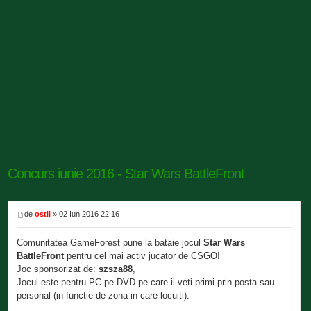
Concurs iunie 2016 - Star Wars BattleFront
de
ostil
» 02 Iun 2016 22:16
Comunitatea GameForest pune la bataie jocul
Star Wars
BattleFront
pentru cel mai activ jucator de CSGO!
Joc sponsorizat de:
szsza88
,
Jocul este pentru PC pe DVD pe care il veti primi prin posta sau
personal (in functie de zona in care locuiti).