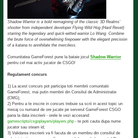
Shadow Warrior is a bold reimagining of the classic 3D Realms’
shooter from independent developer Flying Wild Hog (Hard Reset)
starring the legendary and quick-witted warrior Lo Wang. Combine
the brute force of overwhelming firepower with the elegant precision
of a katana to annihilate the merciless.
Comunitatea GameForest pune la bataie jocul
Shadow Warrior
pentru cel mai activ jucator de CSGO!
Regulament concurs
1) La acest concurs pot participa toti membrii comunitatii
GameForest, mai putin membrii din Consiliul de Administratie
(CMG);
2) Pentru a te inscrie in concurs trebuie sa scrii in acest topic un
mesaj cu numarul de ore jucate pe serverul GameForest CSGO
pana la data inscrierii - orele le vezi accesand
gamescripts/csgoplayers/players.php
- te poti cauta dupa nume
jucator sau steam id;
3) Validarea inscrierii va fi facuta de un membru din consiliul de