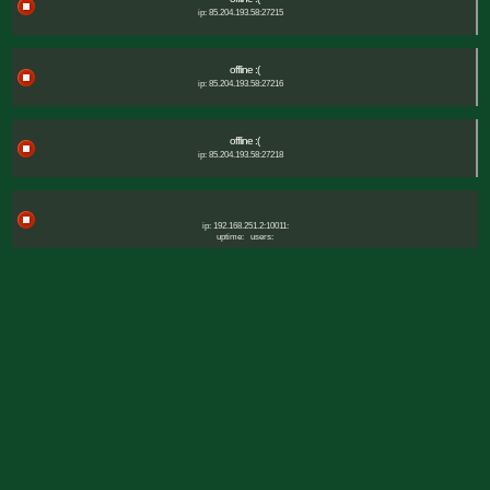
ip: 85.204.193.58:27215
offline :(
ip: 85.204.193.58:27216
offline :(
ip: 85.204.193.58:27218
ip: 192.168.251.2:10011:
uptime:
users: