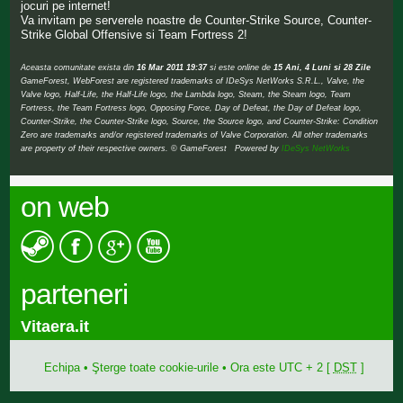
jocuri pe internet!
Va invitam pe serverele noastre de Counter-Strike Source, Counter-
Strike Global Offensive si Team Fortress 2!
Aceasta comunitate exista din
16 Mar 2011 19:37
si este online de
15 Ani, 4 Luni si 28 Zile
GameForest, WebForest are registered trademarks of IDeSys NetWorks S.R.L., Valve, the
Valve logo, Half-Life, the Half-Life logo, the Lambda logo, Steam, the Steam logo, Team
Fortress, the Team Fortress logo, Opposing Force, Day of Defeat, the Day of Defeat logo,
Counter-Strike, the Counter-Strike logo, Source, the Source logo, and Counter-Strike: Condition
Zero are trademarks and/or registered trademarks of Valve Corporation. All other trademarks
are property of their respective owners. © GameForest Powered by
IDeSys NetWorks
on web
parteneri
Vitaera.it
Echipa
•
Şterge toate cookie-urile
• Ora este UTC + 2 [
DST
]