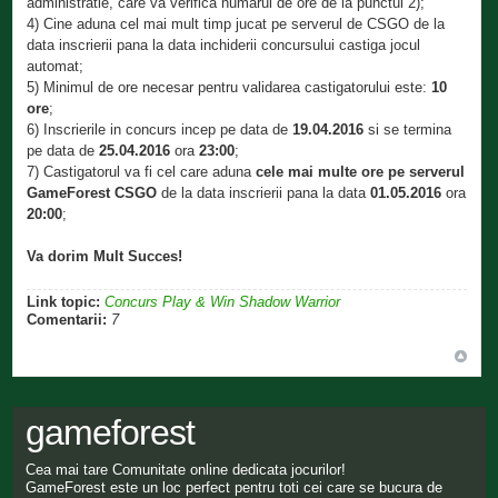
administratie, care va verifica numarul de ore de la punctul 2);
4) Cine aduna cel mai mult timp jucat pe serverul de CSGO de la
data inscrierii pana la data inchiderii concursului castiga jocul
automat;
5) Minimul de ore necesar pentru validarea castigatorului este:
10
ore
;
6) Inscrierile in concurs incep pe data de
19.04.2016
si se termina
pe data de
25.04.2016
ora
23:00
;
7) Castigatorul va fi cel care aduna
cele mai multe ore pe serverul
GameForest CSGO
de la data inscrierii pana la data
01.05.2016
ora
20:00
;
Va dorim Mult Succes!
Link topic:
Concurs Play & Win Shadow Warrior
Comentarii:
7
gameforest
Cea mai tare Comunitate online dedicata jocurilor!
GameForest este un loc perfect pentru toti cei care se bucura de