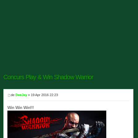
Concurs Play & Win Shadow Warrior
de
DeeJay
» 19 Apr 2016 22:23
Win Win Win!!!