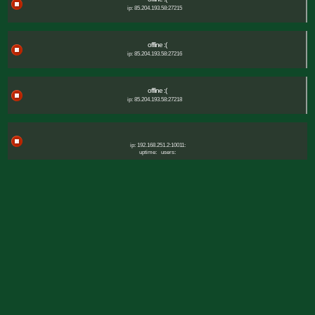
ip: 85.204.193.58:27215
offline :(
ip: 85.204.193.58:27216
offline :(
ip: 85.204.193.58:27218
ip: 192.168.251.2:10011:
uptime:
users: