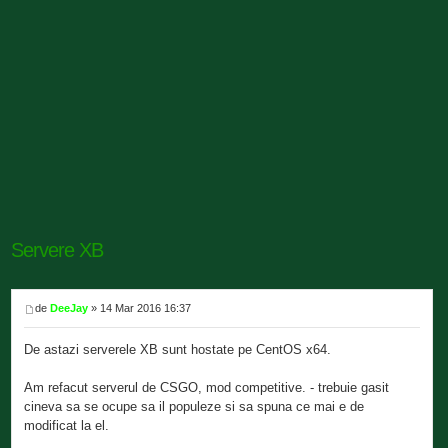
Servere XB
de
DeeJay
» 14 Mar 2016 16:37
De astazi serverele XB sunt hostate pe CentOS x64.
Am refacut serverul de CSGO, mod competitive. - trebuie gasit
cineva sa se ocupe sa il populeze si sa spuna ce mai e de
modificat la el.