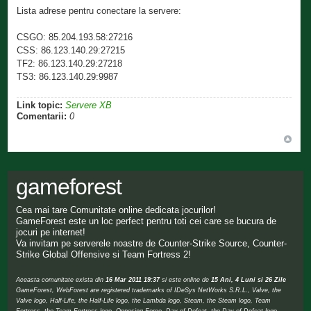
Lista adrese pentru conectare la servere:
CSGO: 85.204.193.58:27216
CSS: 86.123.140.29:27215
TF2: 86.123.140.29:27218
TS3: 86.123.140.29:9987
Link topic:
Servere XB
Comentarii:
0
gameforest
Cea mai tare Comunitate online dedicata jocurilor!
GameForest este un loc perfect pentru toti cei care se bucura de
jocuri pe internet!
Va invitam pe serverele noastre de Counter-Strike Source, Counter-
Strike Global Offensive si Team Fortress 2!
Aceasta comunitate exista din
16 Mar 2011 19:37
si este online de
15 Ani, 4 Luni si 26 Zile
GameForest, WebForest are registered trademarks of IDeSys NetWorks S.R.L., Valve, the
Valve logo, Half-Life, the Half-Life logo, the Lambda logo, Steam, the Steam logo, Team