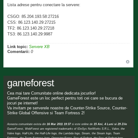
Lista adrese pentru conectare la servere:
CSGO: 85.204.193.58:27216
CSS: 86.123.140.29:27215
TF2: 86.123.140.29:27218
TS3: 86.123.140.29:9987
Link topic:
Servere XB
Comentarii:
0
gameforest
Cea mai tare Comunitate online dedicata jocurilor!
GameForest este un loc perfect pentru toti cei care se bucura de
jocuri pe internet!
Va invitam pe serverele noastre de Counter-Strike Source, Counter-
Strike Global Offensive si Team Fortress 2!
Aceasta comunitate exista din
16 Mar 2011 19:37
si este online de
15 Ani, 4 Luni si 29 Zile
GameForest, WebForest are registered trademarks of IDeSys NetWorks S.R.L., Valve, the
Valve logo, Half-Life, the Half-Life logo, the Lambda logo, Steam, the Steam logo, Team