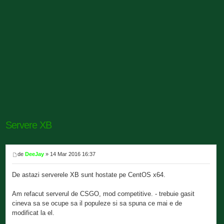
Servere XB
de
DeeJay
» 14 Mar 2016 16:37
De astazi serverele XB sunt hostate pe CentOS x64.
Am refacut serverul de CSGO, mod competitive. - trebuie gasit
cineva sa se ocupe sa il populeze si sa spuna ce mai e de
modificat la el.