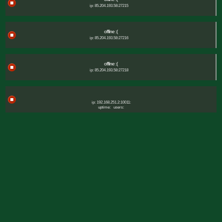
ip: 85.204.193.58:27215
offline :(
ip: 85.204.193.58:27216
offline :(
ip: 85.204.193.58:27218
ip: 192.168.251.2:10011:
uptime:
users: