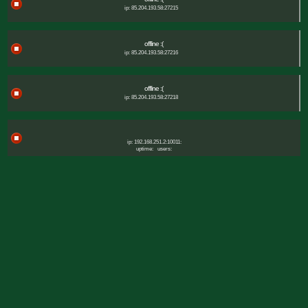
ip: 85.204.193.58:27215
offline :(
ip: 85.204.193.58:27216
offline :(
ip: 85.204.193.58:27218
ip: 192.168.251.2:10011:
uptime:
users: