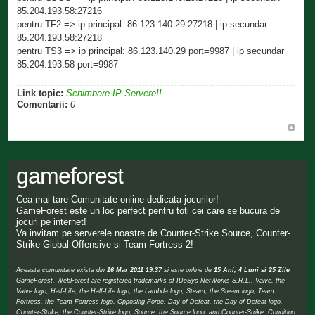
85.204.193.58:27216
pentru TF2 => ip principal: 86.123.140.29:27218 | ip secundar:
85.204.193.58:27218
pentru TS3 => ip principal: 86.123.140.29 port=9987 | ip secundar
85.204.193.58 port=9987
Link topic:
Schimbare IP Servere!!
Comentarii:
0
gameforest
Cea mai tare Comunitate online dedicata jocurilor!
GameForest este un loc perfect pentru toti cei care se bucura de
jocuri pe internet!
Va invitam pe serverele noastre de Counter-Strike Source, Counter-
Strike Global Offensive si Team Fortress 2!
Aceasta comunitate exista din
16 Mar 2011 19:37
si este online de
15 Ani, 4 Luni si 25 Zile
GameForest, WebForest are registered trademarks of IDeSys NetWorks S.R.L., Valve, the
Valve logo, Half-Life, the Half-Life logo, the Lambda logo, Steam, the Steam logo, Team
Fortress, the Team Fortress logo, Opposing Force, Day of Defeat, the Day of Defeat logo,
Counter-Strike, the Counter-Strike logo, Source, the Source logo, and Counter-Strike: Condition