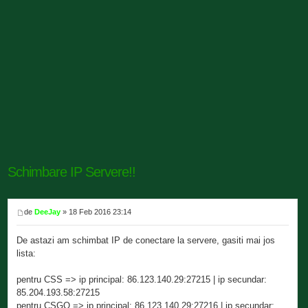
Schimbare IP Servere!!
de
DeeJay
» 18 Feb 2016 23:14
De astazi am schimbat IP de conectare la servere, gasiti mai jos
lista:
pentru CSS => ip principal: 86.123.140.29:27215 | ip secundar:
85.204.193.58:27215
pentru CSGO => ip principal: 86.123.140.29:27216 | ip secundar: