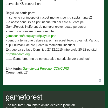
serverele XB pentru 1 an.
Reguli de participare:
-inscrierile vor incepe din acest moment pentru saptamana 52
- la acest concurs se pot inscrie toti cei care au cont pe
GameForest, indiferent de numarul orelor jucate pe server
- pentru contorizare numar ore intri :
gamescripts/cssplayers/players.php
- pentru a te inscrie trebuie sa scrii in acest topic cuvantul: Particip
si pui numarul de ore jucate la momentul inscrierii.
Extragerea se face Duminica 27.12.2015 intre orele 20-22 pe situl
http://random.org
.
…… Gameforest nu se opreste aici, surprizele vor continua!
Link topic:
Gameforest Propune: CONCURS
Comentarii:
12
gameforest
Cea mai tare Comunitate online dedicata jocurilor!