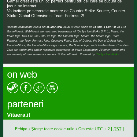
GameForest este un loc perfect pentru toti cei care se bucura de
jocuri pe internet!
Va invitam pe serverele noastre de Counter-Strike Source, Counter-
Strike Global Offensive si Team Fortress 2!
Aceasta comunitate exista din
16 Mar 2011 19:37
si este online de
15 Ani, 4 Luni si 29 Zile
GameForest, WebForest are registered trademarks of IDeSys NetWorks S.R.L., Valve, the
Valve logo, Half-Life, the Half-Life logo, the Lambda logo, Steam, the Steam logo, Team
Fortress, the Team Fortress logo, Opposing Force, Day of Defeat, the Day of Defeat logo,
Counter-Strike, the Counter-Strike logo, Source, the Source logo, and Counter-Strike: Condition
Zero are trademarks and/or registered trademarks of Valve Corporation. All other trademarks
are property of their respective owners. © GameForest Powered by
IDeSys NetWorks
on web
parteneri
Vitaera.it
Echipa
•
Şterge toate cookie-urile
• Ora este UTC + 2 [
DST
]