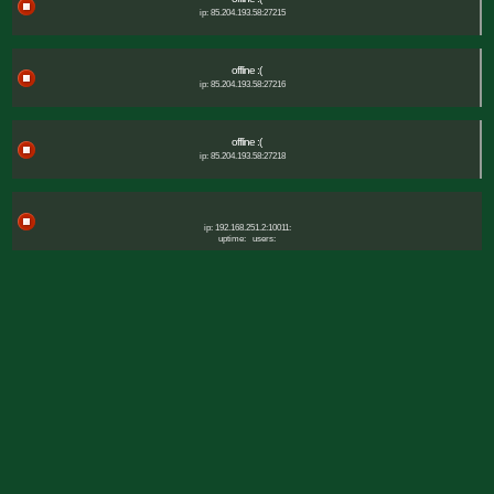
ip: 85.204.193.58:27215
offline :(
ip: 85.204.193.58:27216
offline :(
ip: 85.204.193.58:27218
ip: 192.168.251.2:10011:
uptime:
users: