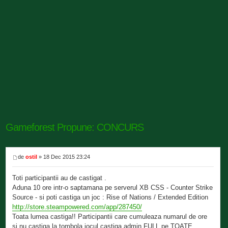
Gameforest Propune: CONCURS
de
ostil
» 18 Dec 2015 23:24
Toti participantii au de castigat .
Aduna 10 ore intr-o saptamana pe serverul XB CSS - Counter Strike
Source - si poti castiga un joc : Rise of Nations / Extended Edition
http://store.steampowered.com/app/287450/
Toata lumea castiga!! Participantii care cumuleaza numarul de ore
si nu castiga la tombola jocul castiga admin FULL pe TOATE