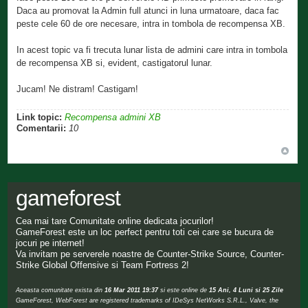
Daca au promovat la Admin full atunci in luna urmatoare, daca fac
peste cele 60 de ore necesare, intra in tombola de recompensa XB.
In acest topic va fi trecuta lunar lista de admini care intra in tombola
de recompensa XB si, evident, castigatorul lunar.
Jucam! Ne distram! Castigam!
Link topic:
Recompensa admini XB
Comentarii:
10
gameforest
Cea mai tare Comunitate online dedicata jocurilor!
GameForest este un loc perfect pentru toti cei care se bucura de
jocuri pe internet!
Va invitam pe serverele noastre de Counter-Strike Source, Counter-
Strike Global Offensive si Team Fortress 2!
Aceasta comunitate exista din
16 Mar 2011 19:37
si este online de
15 Ani, 4 Luni si 25 Zile
GameForest, WebForest are registered trademarks of IDeSys NetWorks S.R.L., Valve, the