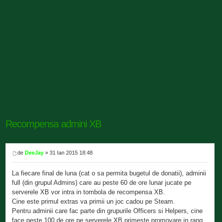
Recompensa admini XB
de
DeeJay
» 31 Ian 2015 18:48
La fiecare final de luna (cat o sa permita bugetul de donatii), adminii
full (din grupul Admins) care au peste 60 de ore lunar jucate pe
serverele XB vor intra in tombola de recompensa XB.
Cine este primul extras va primii un joc cadou pe Steam.
Pentru adminii care fac parte din grupurile Officers si Helpers, cine
face peste 100 de ore pe serverele XB primeste promovare in rang.