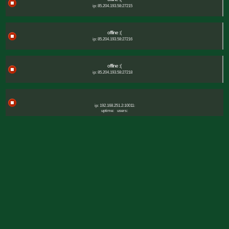
ip: 85.204.193.58:27215
offline :(
ip: 85.204.193.58:27216
offline :(
ip: 85.204.193.58:27218
ip: 192.168.251.2:10011:
uptime:
users: