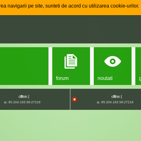
ea navigarii pe site, sunteti de acord cu utilizarea cookie-urilor.
forum
noutati
offline :(
offline :(
ip: 85.204.193.58:27216
ip: 85.204.193.58:27218