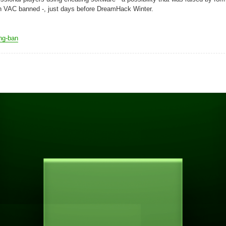
AC banned -, just days before DreamHack Winter.
ing-ban