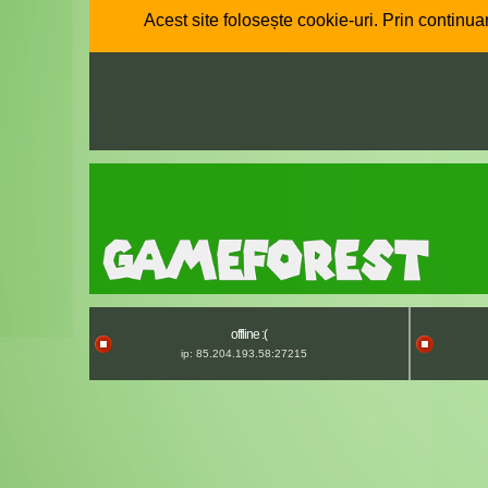
Acest site folosește cookie-uri. Prin continuar
offline :(
ip: 85.204.193.58:27215