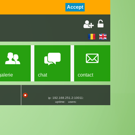
Accept
galerie
chat
contact
ip: 192.168.251.2:10011:
uptime:
users: