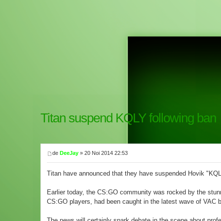
Titan suspend KQLY following ban
de
DeeJay
» 20 Noi 2014 22:53
Titan have announced that they have suspended Hovik "KQLY"
Earlier today, the CS:GO community was rocked by the stun
CS:GO players, had been caught in the latest wave of VAC 
The news will certainly spark debate in the scene about profe