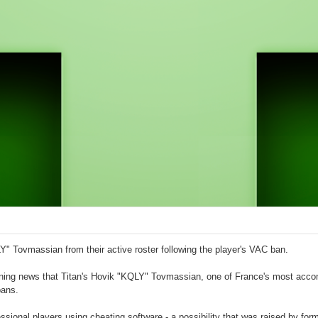
 Tovmassian from their active roster following the player's VAC ban.
ning news that Titan's Hovik "KQLY" Tovmassian, one of France's most acco
bans.
ssional players using cheating software - a possibility that was raised by for