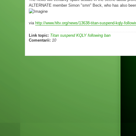
ALTERNATE member Simon "smn" Beck, who has also been V
via
http://www.hltv.org/news/13638-titan-suspend-kqly-follow
Link topic:
Titan suspend KQLY following ban
Comentarii:
10