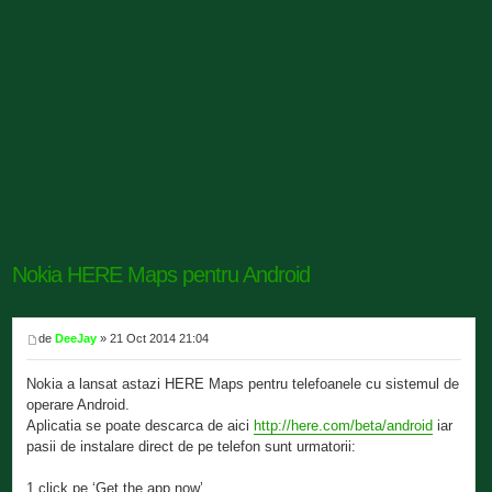
Nokia HERE Maps pentru Android
de
DeeJay
» 21 Oct 2014 21:04
Nokia a lansat astazi HERE Maps pentru telefoanele cu sistemul de
operare Android.
Aplicatia se poate descarca de aici
http://here.com/beta/android
iar
pasii de instalare direct de pe telefon sunt urmatorii:
1.click pe ‘Get the app now’.