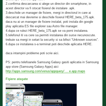
2.confirma descarcarea si alege un director din smartphone, in
acest director va fi stocat fisierul de instalare .apk.
3.deschide un manager de fisiere, mergi in directorul in care ai
descarcat mai devreme si deschide fisierul HERE_beta_175.apk.
daca nu ai un manager de fisiere instalat, poti instala din google
play aplicatia ES file explorer sau Astro file manager.
4.dupa ce rulezi HERE_beta_175.apk se va porni instalarea.
5.telefonul iti va cere sa permiti instalarea din surse necunoscute.
trebuie sa mergi in setari la security si sa bifezi “Unknown sources”.
6.dupa ce instalarea s-a terminat poti deschide aplicatia HERE.
daca intampini probleme poti scrie aici.
PS: pentru telefoanele Samsung Galaxy gasiti aplicatia in Samsung
app store (Samsung Galaxy Apps) aici
http://apps.samsung.com/venus/appquery/ ... e.app.maps
Fişiere ataşate