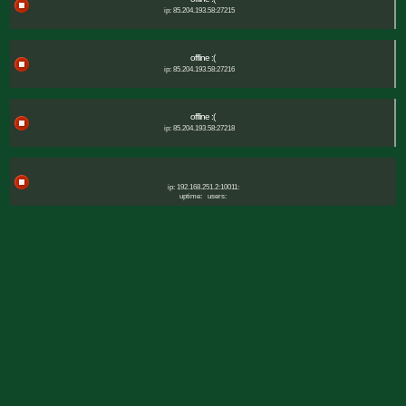
ip: 85.204.193.58:27215
offline :(
ip: 85.204.193.58:27216
offline :(
ip: 85.204.193.58:27218
ip: 192.168.251.2:10011:
uptime:
users: