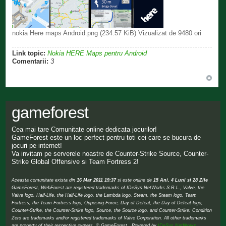
nokia Here maps Android.png (234.57 KiB) Vizualizat de 9480 ori
Link topic:
Nokia HERE Maps pentru Android
Comentarii:
3
gameforest
Cea mai tare Comunitate online dedicata jocurilor!
GameForest este un loc perfect pentru toti cei care se bucura de
jocuri pe internet!
Va invitam pe serverele noastre de Counter-Strike Source, Counter-
Strike Global Offensive si Team Fortress 2!
Aceasta comunitate exista din
16 Mar 2011 19:37
si este online de
15 Ani, 4 Luni si 28 Zile
GameForest, WebForest are registered trademarks of IDeSys NetWorks S.R.L., Valve, the
Valve logo, Half-Life, the Half-Life logo, the Lambda logo, Steam, the Steam logo, Team
Fortress, the Team Fortress logo, Opposing Force, Day of Defeat, the Day of Defeat logo,
Counter-Strike, the Counter-Strike logo, Source, the Source logo, and Counter-Strike: Condition
Zero are trademarks and/or registered trademarks of Valve Corporation. All other trademarks
are property of their respective owners. © GameForest Powered by
IDeSys NetWorks