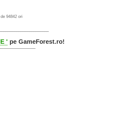
de 94842 ori
_______________________
E '
pe GameForest.ro!
-----------------------------