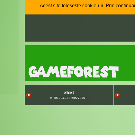
Acest site folosește cookie-uri. Prin continuar
offline :(
ip: 85.204.193.58:27215