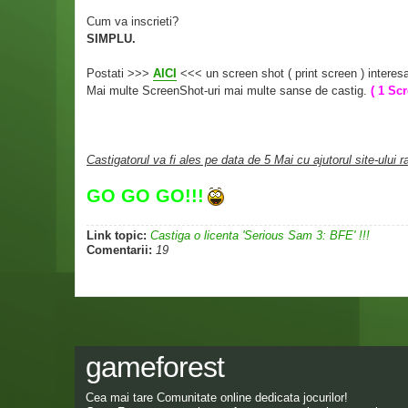
Cum va inscrieti?
SIMPLU.
Postati >>>
AICI
<<< un screen shot ( print screen ) interesa
Mai multe ScreenShot-uri mai multe sanse de castig.
( 1 Sc
Castigatorul va fi ales pe data de 5 Mai cu ajutorul site-ului 
GO GO GO!!!
Link topic:
Castiga o licenta 'Serious Sam 3: BFE' !!!
Comentarii:
19
gameforest
Cea mai tare Comunitate online dedicata jocurilor!