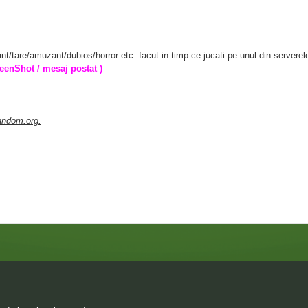
nt/tare/amuzant/dubios/horror etc. facut in timp ce jucati pe unul din serverel
reenShot / mesaj postat )
random.org.