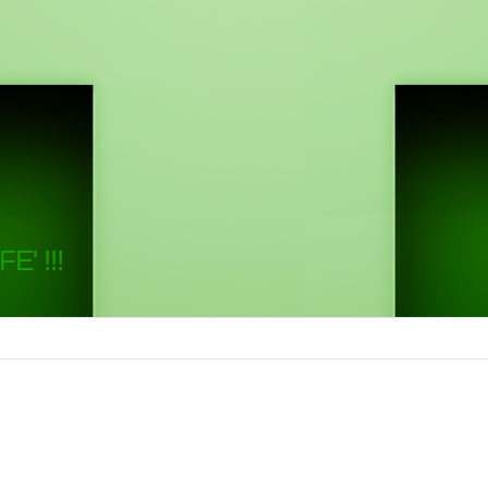
E' !!!