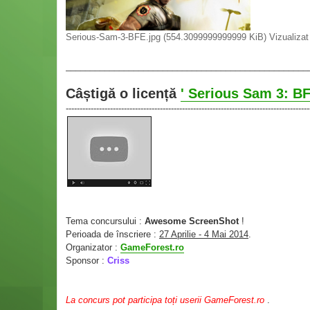
Serious-Sam-3-BFE.jpg (554.3099999999999 KiB) Vizualizat 
__________________________________________________
Câștigă o licență
' Serious Sam 3: BF
----------------------------------------------------------------------------------------
Tema concursului :
Awesome ScreenShot
!
Perioada de înscriere :
27 Aprilie - 4 Mai 2014
.
Organizator :
GameForest.ro
Sponsor :
Criss
La concurs pot participa toți userii GameForest.ro
.