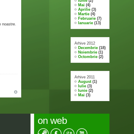
Iunie
(2)
Mai
(4)
Aprilie
(3)
Martie
(4)
Februarie
(7)
Ianuarie
(13)
e noastre.
Arhive 2012
Decembrie
(18)
Noiembrie
(1)
Octombrie
(2)
Arhive 2011
August
(1)
Iulie
(3)
Iunie
(2)
Mai
(3)
on web