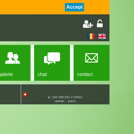
Accept
galerie
chat
contact
ip: 192.168.251.2:10011:
uptime:
users: