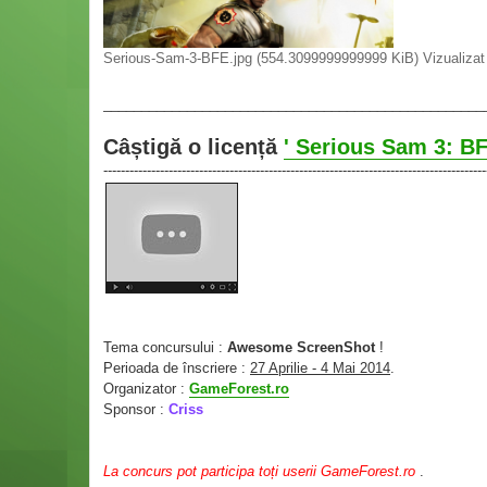
Serious-Sam-3-BFE.jpg (554.3099999999999 KiB) Vizualizat 
__________________________________________________
Câștigă o licență
' Serious Sam 3: BF
----------------------------------------------------------------------------------------
Tema concursului :
Awesome ScreenShot
!
Perioada de înscriere :
27 Aprilie - 4 Mai 2014
.
Organizator :
GameForest.ro
Sponsor :
Criss
La concurs pot participa toți userii GameForest.ro
.