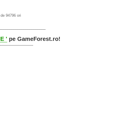
de 94796 ori
_______________________
E '
pe GameForest.ro!
-----------------------------