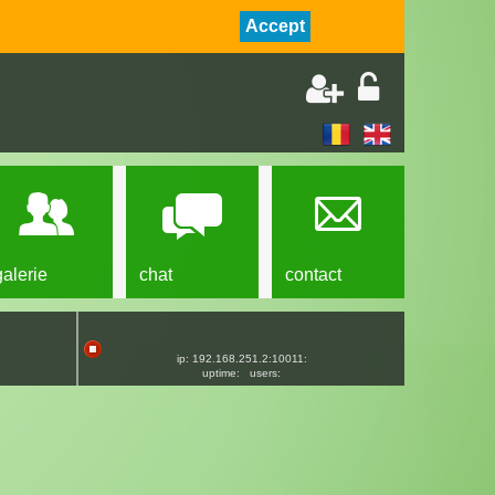
Accept
galerie
chat
contact
ip: 192.168.251.2:10011:
uptime:
users: