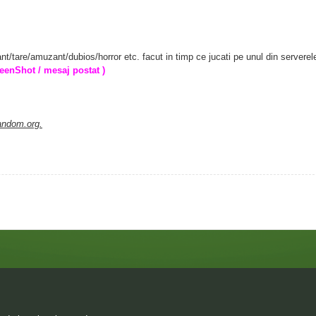
nt/tare/amuzant/dubios/horror etc. facut in timp ce jucati pe unul din serverel
reenShot / mesaj postat )
random.org.