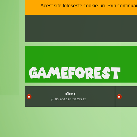
Acest site folosește cookie-uri. Prin continuar
offline :(
ip: 85.204.193.58:27215