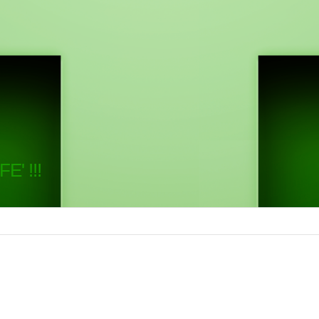
E' !!!