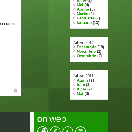
Iunie
(2)
Mai
(4)
Aprilie
(3)
Martie
(4)
Februarie
(7)
Ianuarie
(13)
e noastre.
Arhive 2012
Decembrie
(18)
Noiembrie
(1)
Octombrie
(2)
Arhive 2011
August
(1)
Iulie
(3)
Iunie
(2)
Mai
(3)
on web