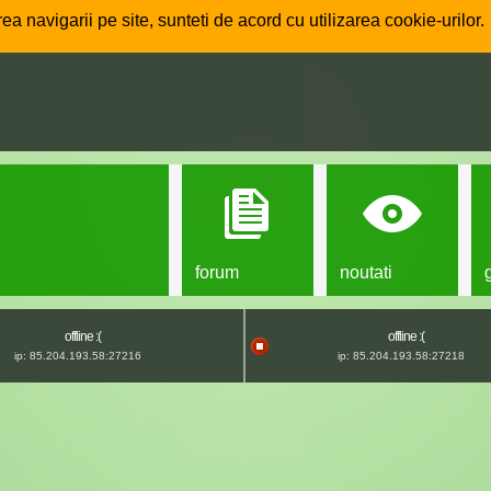
ea navigarii pe site, sunteti de acord cu utilizarea cookie-urilor.
forum
noutati
offline :(
offline :(
ip: 85.204.193.58:27216
ip: 85.204.193.58:27218