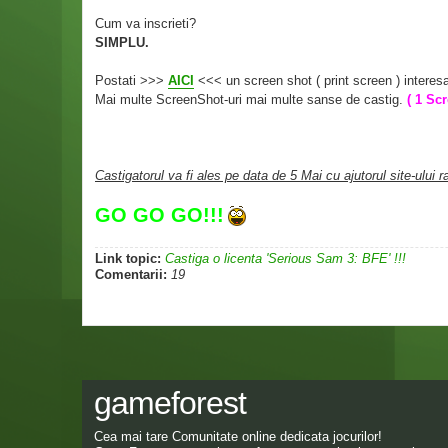
Cum va inscrieti?
SIMPLU.
Postati >>>
AICI
<<< un screen shot ( print screen ) interesa
Mai multe ScreenShot-uri mai multe sanse de castig.
( 1 Sc
Castigatorul va fi ales pe data de 5 Mai cu ajutorul site-ului 
GO GO GO!!!
Link topic:
Castiga o licenta 'Serious Sam 3: BFE' !!!
Comentarii:
19
gameforest
Cea mai tare Comunitate online dedicata jocurilor!