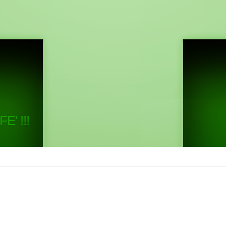
E' !!!