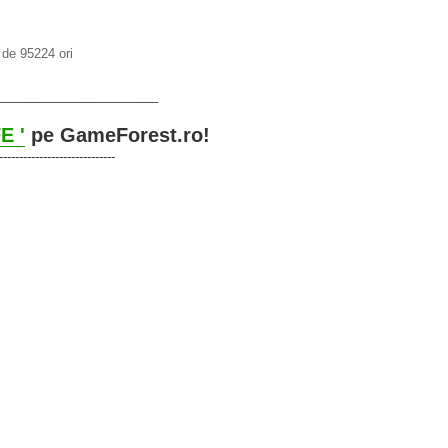
de 95224 ori
_______________________
E '
pe GameForest.ro!
-----------------------------