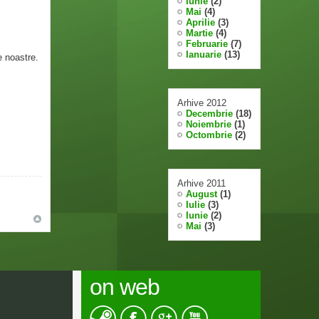
Iunie
(2)
Mai
(4)
Aprilie
(3)
Martie
(4)
Februarie
(7)
Ianuarie
(13)
e noastre.
Arhive 2012
Decembrie
(18)
Noiembrie
(1)
Octombrie
(2)
Arhive 2011
August
(1)
Iulie
(3)
Iunie
(2)
Mai
(3)
on web