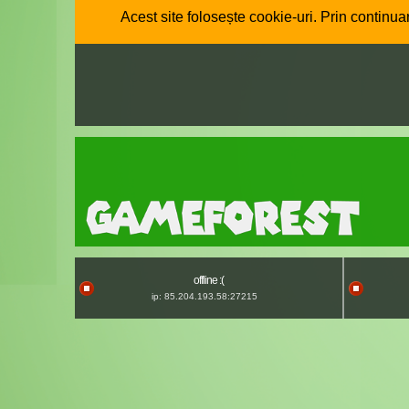
Acest site folosește cookie-uri. Prin continuar
offline :(
ip: 85.204.193.58:27215