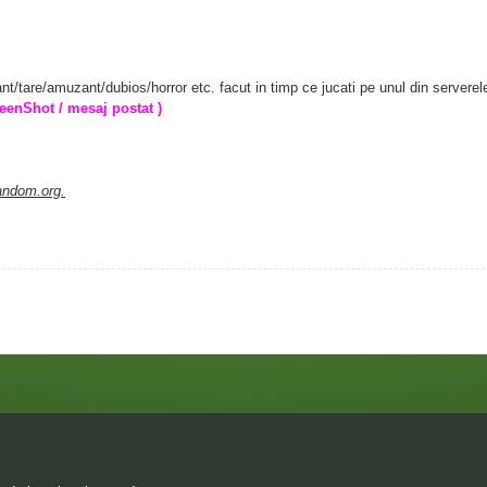
nt/tare/amuzant/dubios/horror etc. facut in timp ce jucati pe unul din serverel
reenShot / mesaj postat )
random.org.