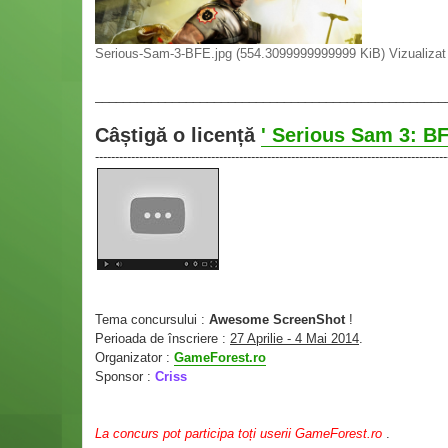
Serious-Sam-3-BFE.jpg (554.3099999999999 KiB) Vizualizat 
__________________________________________________
Câștigă o licență
' Serious Sam 3: BF
----------------------------------------------------------------------------------------
Tema concursului :
Awesome ScreenShot
!
Perioada de înscriere :
27 Aprilie - 4 Mai 2014
.
Organizator :
GameForest.ro
Sponsor :
Criss
La concurs pot participa toți userii GameForest.ro
.