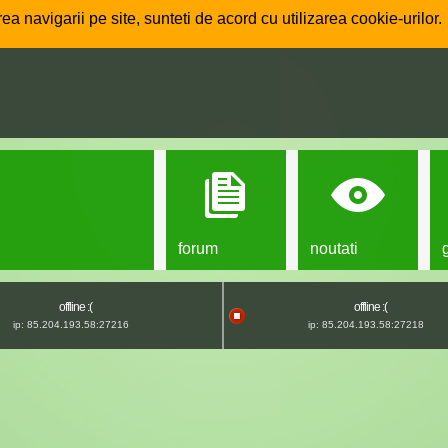
ea navigarii pe site, sunteti de acord cu utilizarea cookie-urilor.
forum
noutati
offline :(
offline :(
ip: 85.204.193.58:27216
ip: 85.204.193.58:27218