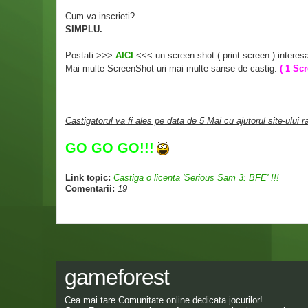
Cum va inscrieti?
SIMPLU.
Postati >>>
AICI
<<< un screen shot ( print screen ) interesa
Mai multe ScreenShot-uri mai multe sanse de castig.
( 1 Sc
Castigatorul va fi ales pe data de 5 Mai cu ajutorul site-ului 
GO GO GO!!!
Link topic:
Castiga o licenta 'Serious Sam 3: BFE' !!!
Comentarii:
19
gameforest
Cea mai tare Comunitate online dedicata jocurilor!