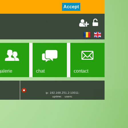
Accept
galerie
chat
contact
ip: 192.168.251.2:10011:
uptime:
users: