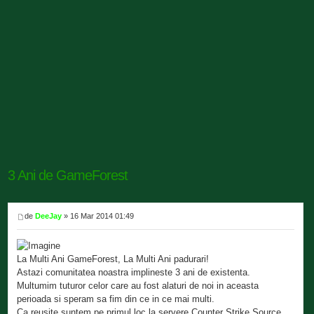
3 Ani de GameForest
de
DeeJay
» 16 Mar 2014 01:49
La Multi Ani GameForest, La Multi Ani padurari!
Astazi comunitatea noastra implineste 3 ani de existenta.
Multumim tuturor celor care au fost alaturi de noi in aceasta
perioada si speram sa fim din ce in ce mai multi.
Ca reusite suntem pe primul loc la servere Counter Strike Source