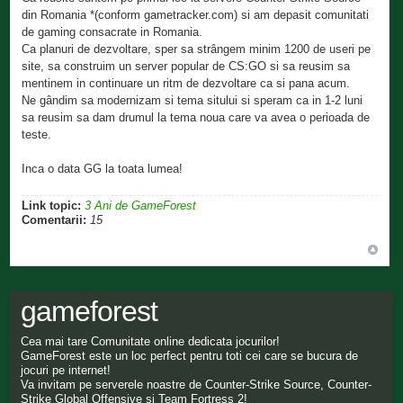
din Romania *(conform gametracker.com) si am depasit comunitati
de gaming consacrate in Romania.
Ca planuri de dezvoltare, sper sa strângem minim 1200 de useri pe
site, sa construim un server popular de CS:GO si sa reusim sa
mentinem in continuare un ritm de dezvoltare ca si pana acum.
Ne gândim sa modernizam si tema sitului si speram ca in 1-2 luni
sa reusim sa dam drumul la tema noua care va avea o perioada de
teste.
Inca o data GG la toata lumea!
Link topic:
3 Ani de GameForest
Comentarii:
15
gameforest
Cea mai tare Comunitate online dedicata jocurilor!
GameForest este un loc perfect pentru toti cei care se bucura de
jocuri pe internet!
Va invitam pe serverele noastre de Counter-Strike Source, Counter-
Strike Global Offensive si Team Fortress 2!