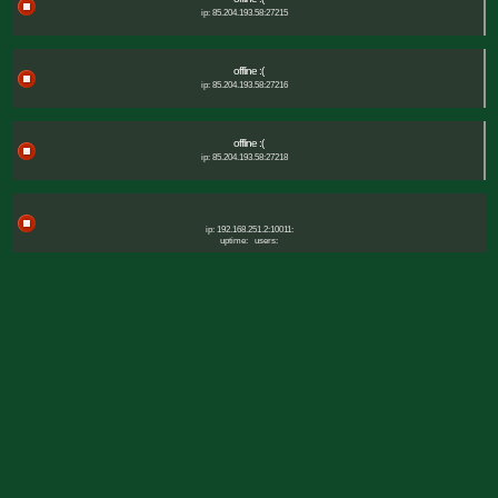
ip: 85.204.193.58:27215
offline :(
ip: 85.204.193.58:27216
offline :(
ip: 85.204.193.58:27218
ip: 192.168.251.2:10011:
uptime:
users: