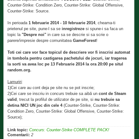
Counter-Strike: Condition Zero, Counter-Strike: Global Offensive,
Counter-Strike: Source.
In perioada
1 februarie 2014 - 10 februarie 2014
, cheama-ti
prietenul pe site, pune-l sa se
inregistreze
si spune-i sa faca un
topic la
"Despre noi"
in care sa se descrie si sa scrie o
parere/impresie despre comunitatea
GameForest
!
Toti cei care vor face topicul de descriere vor fi inscrisi automat
in tombola pentru castigarea pachetului de jocuri, iar tragerea
la sorti va avea loc pe 13 Februarie 2014 la ora 20:00 pe situl
random.org.
Lamuriri
:
1)Cei care au cont deja pe site nu se pot inscrie;
2)Cei care se inscriu in concurs trebuie sa aibă un
cont de Steam
valid
, trecut la profilul de utilizator de pe site, si
nu trebuie sa
detina NICI UN joc din cele 4
(Counter-Strike, Counter-Strike:
Condition Zero, Counter-Strike: Global Offensive, Counter-Strike:
Source);
Link topic:
Concurs: Counter-Strike COMPLETE PACK!
Comentarii:
2