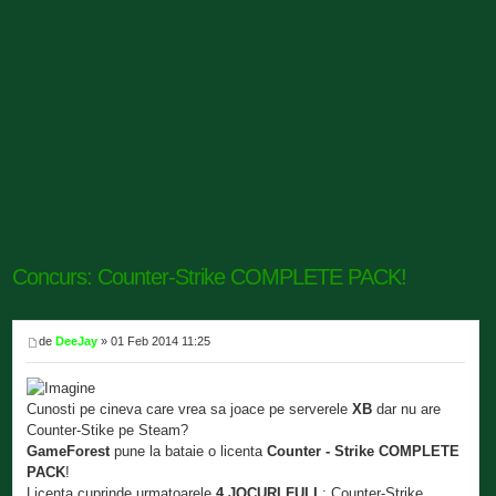
Concurs: Counter-Strike COMPLETE PACK!
de
DeeJay
» 01 Feb 2014 11:25
Cunosti pe cineva care vrea sa joace pe serverele
XB
dar nu are
Counter-Stike pe Steam?
GameForest
pune la bataie o licenta
Counter - Strike COMPLETE
PACK
!
Licenta cuprinde urmatoarele
4 JOCURI FULL
: Counter-Strike,