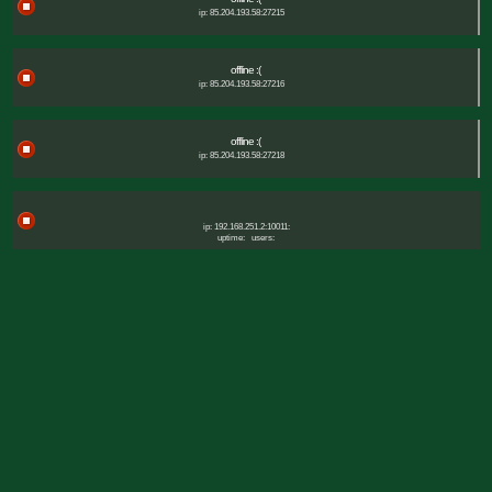
ip: 85.204.193.58:27215
offline :(
ip: 85.204.193.58:27216
offline :(
ip: 85.204.193.58:27218
ip: 192.168.251.2:10011:
uptime:
users: