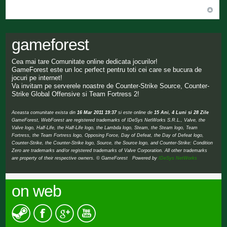
gameforest
Cea mai tare Comunitate online dedicata jocurilor!
GameForest este un loc perfect pentru toti cei care se bucura de
jocuri pe internet!
Va invitam pe serverele noastre de Counter-Strike Source, Counter-
Strike Global Offensive si Team Fortress 2!
Aceasta comunitate exista din
16 Mar 2011 19:37
si este online de
15 Ani, 4 Luni si 28 Zile
GameForest, WebForest are registered trademarks of IDeSys NetWorks S.R.L., Valve, the
Valve logo, Half-Life, the Half-Life logo, the Lambda logo, Steam, the Steam logo, Team
Fortress, the Team Fortress logo, Opposing Force, Day of Defeat, the Day of Defeat logo,
Counter-Strike, the Counter-Strike logo, Source, the Source logo, and Counter-Strike: Condition
Zero are trademarks and/or registered trademarks of Valve Corporation. All other trademarks
are property of their respective owners. © GameForest Powered by
IDeSys NetWorks
on web