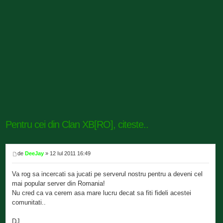
Pentru cei din Clan XB[RO], citeste..
de
DeeJay
» 12 Iul 2011 16:49
Va rog sa incercati sa jucati pe serverul nostru pentru a deveni cel
mai popular server din Romania!
Nu cred ca va cerem asa mare lucru decat sa fiti fideli acestei
comunitati..
DJ