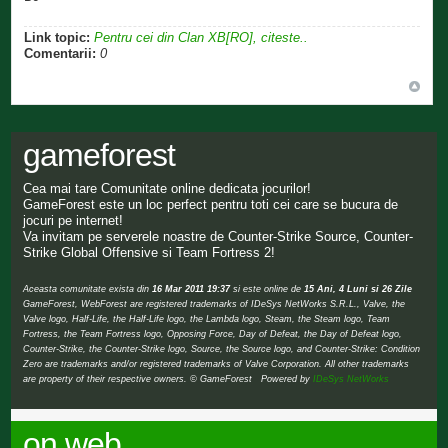
Link topic:
Pentru cei din Clan XB[RO], citeste..
Comentarii:
0
gameforest
Cea mai tare Comunitate online dedicata jocurilor!
GameForest este un loc perfect pentru toti cei care se bucura de
jocuri pe internet!
Va invitam pe serverele noastre de Counter-Strike Source, Counter-
Strike Global Offensive si Team Fortress 2!
Aceasta comunitate exista din
16 Mar 2011 19:37
si este online de
15 Ani, 4 Luni si 26 Zile
GameForest, WebForest are registered trademarks of IDeSys NetWorks S.R.L., Valve, the
Valve logo, Half-Life, the Half-Life logo, the Lambda logo, Steam, the Steam logo, Team
Fortress, the Team Fortress logo, Opposing Force, Day of Defeat, the Day of Defeat logo,
Counter-Strike, the Counter-Strike logo, Source, the Source logo, and Counter-Strike: Condition
Zero are trademarks and/or registered trademarks of Valve Corporation. All other trademarks
are property of their respective owners. © GameForest Powered by
IDeSys NetWorks
on web