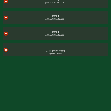
ip: 85.204.193.58:27215
offline :(
ip: 85.204.193.58:27216
offline :(
ip: 85.204.193.58:27218
ip: 192.168.251.2:10011:
uptime:
users: