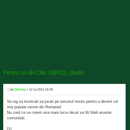
Pentru cei din Clan XB[RO], citeste..
de
DeeJay
» 12 Iul 2011 16:49
Va rog sa incercati sa jucati pe serverul nostru pentru a deveni cel
mai popular server din Romania!
Nu cred ca va cerem asa mare lucru decat sa fiti fideli acestei
comunitati..
DJ