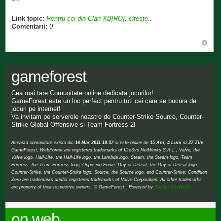
Link topic:
Pentru cei din Clan XB[RO], citeste..
Comentarii:
0
gameforest
Cea mai tare Comunitate online dedicata jocurilor!
GameForest este un loc perfect pentru toti cei care se bucura de
jocuri pe internet!
Va invitam pe serverele noastre de Counter-Strike Source, Counter-
Strike Global Offensive si Team Fortress 2!
Aceasta comunitate exista din
16 Mar 2011 19:37
si este online de
15 Ani, 4 Luni si 27 Zile
GameForest, WebForest are registered trademarks of IDeSys NetWorks S.R.L., Valve, the
Valve logo, Half-Life, the Half-Life logo, the Lambda logo, Steam, the Steam logo, Team
Fortress, the Team Fortress logo, Opposing Force, Day of Defeat, the Day of Defeat logo,
Counter-Strike, the Counter-Strike logo, Source, the Source logo, and Counter-Strike: Condition
Zero are trademarks and/or registered trademarks of Valve Corporation. All other trademarks
are property of their respective owners. © GameForest Powered by
IDeSys NetWorks
on web