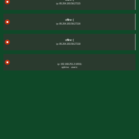
ip: 85.204.193.58:27215
offline :(
ip: 85.204.193.58:27216
offline :(
ip: 85.204.193.58:27218
ip: 192.168.251.2:10011:
uptime:
users: