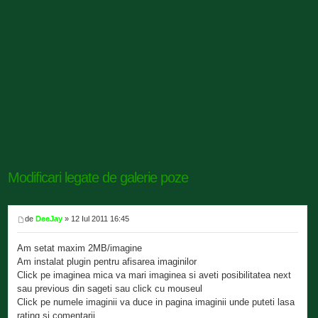
Modificari legate de galerie poze
de
DeeJay
» 12 Iul 2011 16:45
Am setat maxim 2MB/imagine
Am instalat plugin pentru afisarea imaginilor
Click pe imaginea mica va mari imaginea si aveti posibilitatea next
sau previous din sageti sau click cu mouseul
Click pe numele imaginii va duce in pagina imaginii unde puteti lasa
rating si comentarii.