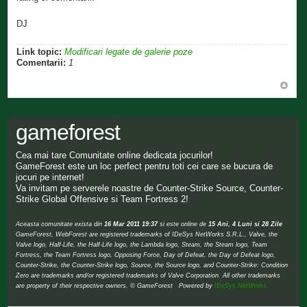
DJ
Link topic:
Modificari legate de galerie poze
Comentarii:
1
gameforest
Cea mai tare Comunitate online dedicata jocurilor!
GameForest este un loc perfect pentru toti cei care se bucura de
jocuri pe internet!
Va invitam pe serverele noastre de Counter-Strike Source, Counter-
Strike Global Offensive si Team Fortress 2!
Aceasta comunitate exista din
16 Mar 2011 19:37
si este online de
15 Ani, 4 Luni si 28 Zile
GameForest, WebForest are registered trademarks of IDeSys NetWorks S.R.L., Valve, the
Valve logo, Half-Life, the Half-Life logo, the Lambda logo, Steam, the Steam logo, Team
Fortress, the Team Fortress logo, Opposing Force, Day of Defeat, the Day of Defeat logo,
Counter-Strike, the Counter-Strike logo, Source, the Source logo, and Counter-Strike: Condition
Zero are trademarks and/or registered trademarks of Valve Corporation. All other trademarks
are property of their respective owners. © GameForest Powered by
IDeSys NetWorks