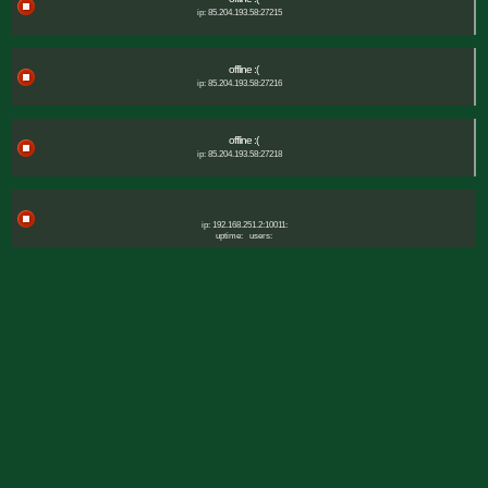
ip: 85.204.193.58:27215
offline :(
ip: 85.204.193.58:27216
offline :(
ip: 85.204.193.58:27218
ip: 192.168.251.2:10011:
uptime:
users: