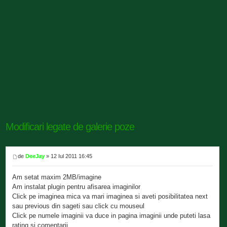
Modificari legate de galerie poze
de
DeeJay
» 12 Iul 2011 16:45
Am setat maxim 2MB/imagine
Am instalat plugin pentru afisarea imaginilor
Click pe imaginea mica va mari imaginea si aveti posibilitatea next
sau previous din sageti sau click cu mouseul
Click pe numele imaginii va duce in pagina imaginii unde puteti lasa
rating si comentarii.