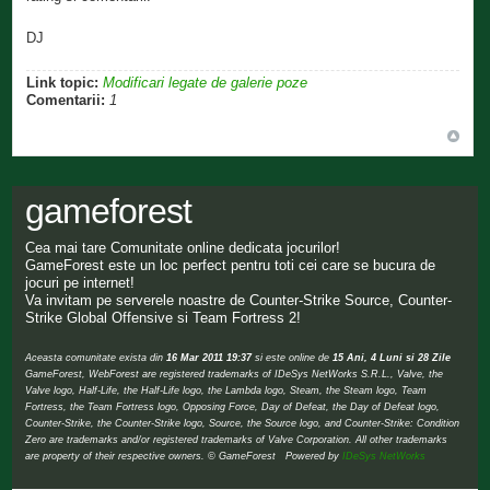
DJ
Link topic:
Modificari legate de galerie poze
Comentarii:
1
gameforest
Cea mai tare Comunitate online dedicata jocurilor!
GameForest este un loc perfect pentru toti cei care se bucura de
jocuri pe internet!
Va invitam pe serverele noastre de Counter-Strike Source, Counter-
Strike Global Offensive si Team Fortress 2!
Aceasta comunitate exista din
16 Mar 2011 19:37
si este online de
15 Ani, 4 Luni si 28 Zile
GameForest, WebForest are registered trademarks of IDeSys NetWorks S.R.L., Valve, the
Valve logo, Half-Life, the Half-Life logo, the Lambda logo, Steam, the Steam logo, Team
Fortress, the Team Fortress logo, Opposing Force, Day of Defeat, the Day of Defeat logo,
Counter-Strike, the Counter-Strike logo, Source, the Source logo, and Counter-Strike: Condition
Zero are trademarks and/or registered trademarks of Valve Corporation. All other trademarks
are property of their respective owners. © GameForest Powered by
IDeSys NetWorks