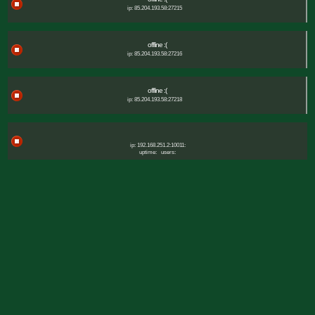
ip: 85.204.193.58:27215
offline :(
ip: 85.204.193.58:27216
offline :(
ip: 85.204.193.58:27218
ip: 192.168.251.2:10011:
uptime:
users: