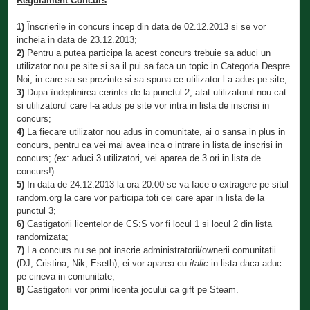
Regulament Concurs
1)
Înscrierile in concurs incep din data de 02.12.2013 si se vor
incheia in data de 23.12.2013;
2)
Pentru a putea participa la acest concurs trebuie sa aduci un
utilizator nou pe site si sa il pui sa faca un topic in Categoria Despre
Noi, in care sa se prezinte si sa spuna ce utilizator l-a adus pe site;
3)
Dupa îndeplinirea cerintei de la punctul 2, atat utilizatorul nou cat
si utilizatorul care l-a adus pe site vor intra in lista de inscrisi in
concurs;
4)
La fiecare utilizator nou adus in comunitate, ai o sansa in plus in
concurs, pentru ca vei mai avea inca o intrare in lista de inscrisi in
concurs; (ex: aduci 3 utilizatori, vei aparea de 3 ori in lista de
concurs!)
5)
In data de 24.12.2013 la ora 20:00 se va face o extragere pe situl
random.org la care vor participa toti cei care apar in lista de la
punctul 3;
6)
Castigatorii licentelor de CS:S vor fi locul 1 si locul 2 din lista
randomizata;
7)
La concurs nu se pot inscrie administratorii/ownerii comunitatii
(DJ, Cristina, Nik, Eseth), ei vor aparea cu
italic
in lista daca aduc
pe cineva in comunitate;
8)
Castigatorii vor primi licenta jocului ca gift pe Steam.