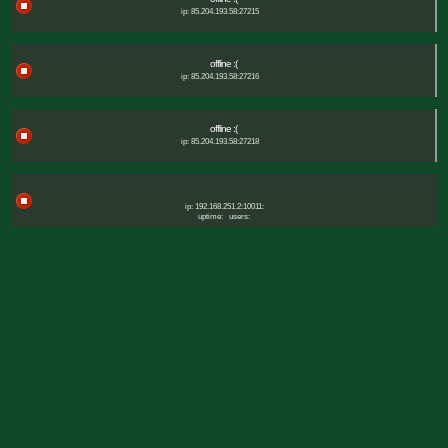
ip: 85.204.193.58:27215
offline :(
ip: 85.204.193.58:27216
offline :(
ip: 85.204.193.58:27218
ip: 192.168.251.2:10011:
uptime:
users: