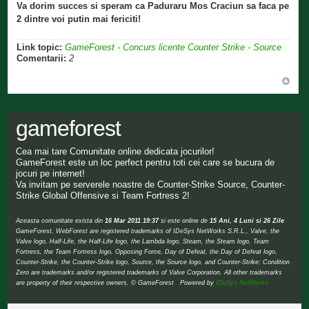
Va dorim succes si speram ca Paduraru Mos Craciun sa faca pe
2 dintre voi putin mai fericiti!
Link topic:
GameForest - Concurs licente Counter Strike - Source
Comentarii:
2
gameforest
Cea mai tare Comunitate online dedicata jocurilor!
GameForest este un loc perfect pentru toti cei care se bucura de
jocuri pe internet!
Va invitam pe serverele noastre de Counter-Strike Source, Counter-
Strike Global Offensive si Team Fortress 2!
Aceasta comunitate exista din
16 Mar 2011 19:37
si este online de
15 Ani, 4 Luni si 26 Zile
GameForest, WebForest are registered trademarks of IDeSys NetWorks S.R.L., Valve, the
Valve logo, Half-Life, the Half-Life logo, the Lambda logo, Steam, the Steam logo, Team
Fortress, the Team Fortress logo, Opposing Force, Day of Defeat, the Day of Defeat logo,
Counter-Strike, the Counter-Strike logo, Source, the Source logo, and Counter-Strike: Condition
Zero are trademarks and/or registered trademarks of Valve Corporation. All other trademarks
are property of their respective owners. © GameForest Powered by
IDeSys NetWorks