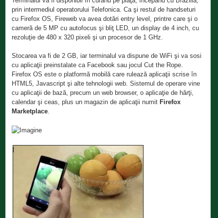
Terminalul va fi disponibil în curând pe piaţă, începând cu Brazilia,
prin intermediul operatorului Telefonica. Ca şi restul de handseturi
cu Firefox OS, Fireweb va avea dotări entry level, printre care şi o
cameră de 5 MP cu autofocus şi bliţ LED, un display de 4 inch, cu
rezoluţie de 480 x 320 pixeli şi un procesor de 1 GHz.
Stocarea va fi de 2 GB, iar terminalul va dispune de WiFi şi va sosi
cu aplicaţii preinstalate ca Facebook sau jocul Cut the Rope.
Firefox OS este o platformă mobilă care rulează aplicaţii scrise în
HTML5, Javascript şi alte tehnologii web. Sistemul de operare vine
cu aplicaţii de bază, precum un web browser, o aplicaţie de hărţi,
calendar şi ceas, plus un magazin de aplicaţii numit
Firefox
Marketplace
.