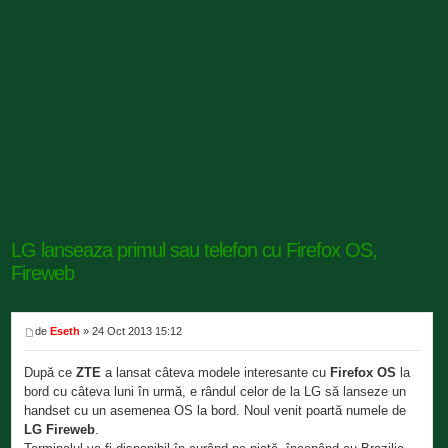
LG lanseaza primul sau telefon cu Firefox OS,
Fireweb
de
Eseth
» 24 Oct 2013 15:12
După ce
ZTE
a lansat câteva modele interesante cu
Firefox OS
la
bord cu câteva luni în urmă, e rândul celor de la LG să lanseze un
handset cu un asemenea OS la bord. Noul venit poartă numele de
LG Fireweb
.