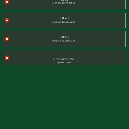
ip: 85.204.193.58:27215
offline :(
ip: 85.204.193.58:27216
offline :(
ip: 85.204.193.58:27218
ip: 192.168.251.2:10011:
uptime:
users: