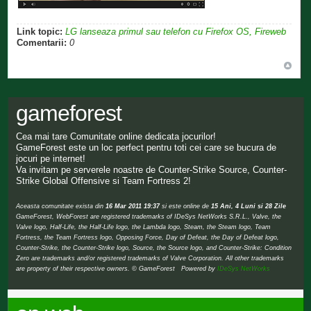
Link topic:
LG lanseaza primul sau telefon cu Firefox OS, Fireweb
Comentarii:
0
gameforest
Cea mai tare Comunitate online dedicata jocurilor!
GameForest este un loc perfect pentru toti cei care se bucura de
jocuri pe internet!
Va invitam pe serverele noastre de Counter-Strike Source, Counter-
Strike Global Offensive si Team Fortress 2!
Aceasta comunitate exista din
16 Mar 2011 19:37
si este online de
15 Ani, 4 Luni si 28 Zile
GameForest, WebForest are registered trademarks of IDeSys NetWorks S.R.L., Valve, the
Valve logo, Half-Life, the Half-Life logo, the Lambda logo, Steam, the Steam logo, Team
Fortress, the Team Fortress logo, Opposing Force, Day of Defeat, the Day of Defeat logo,
Counter-Strike, the Counter-Strike logo, Source, the Source logo, and Counter-Strike: Condition
Zero are trademarks and/or registered trademarks of Valve Corporation. All other trademarks
are property of their respective owners. © GameForest Powered by
IDeSys NetWorks