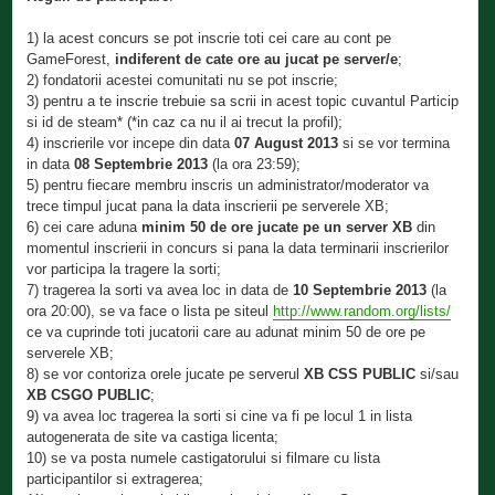
1) la acest concurs se pot inscrie toti cei care au cont pe
GameForest,
indiferent de cate ore au jucat pe server/e
;
2) fondatorii acestei comunitati nu se pot inscrie;
3) pentru a te inscrie trebuie sa scrii in acest topic cuvantul Particip
si id de steam* (*in caz ca nu il ai trecut la profil);
4) inscrierile vor incepe din data
07 August 2013
si se vor termina
in data
08 Septembrie 2013
(la ora 23:59);
5) pentru fiecare membru inscris un administrator/moderator va
trece timpul jucat pana la data inscrierii pe serverele XB;
6) cei care aduna
minim 50 de ore jucate pe un server XB
din
momentul inscrierii in concurs si pana la data terminarii inscrierilor
vor participa la tragere la sorti;
7) tragerea la sorti va avea loc in data de
10 Septembrie 2013
(la
ora 20:00), se va face o lista pe siteul
http://www.random.org/lists/
ce va cuprinde toti jucatorii care au adunat minim 50 de ore pe
serverele XB;
8) se vor contoriza orele jucate pe serverul
XB CSS PUBLIC
si/sau
XB CSGO PUBLIC
;
9) va avea loc tragerea la sorti si cine va fi pe locul 1 in lista
autogenerata de site va castiga licenta;
10) se va posta numele castigatorului si filmare cu lista
participantilor si extragerea;