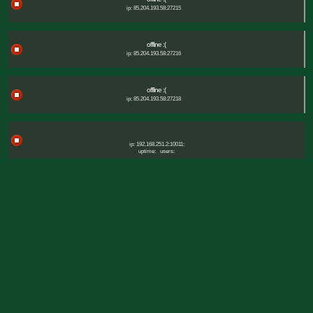
ip: 85.204.193.58:27215
offline :(
ip: 85.204.193.58:27216
offline :(
ip: 85.204.193.58:27218
ip: 192.168.251.2:10011:
uptime:
users: