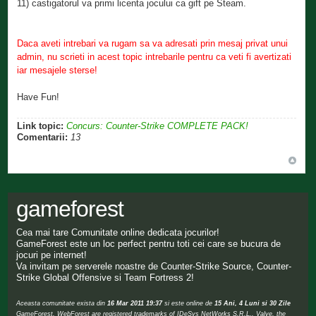
11) castigatorul va primi licenta jocului ca gift pe Steam.
Daca aveti intrebari va rugam sa va adresati prin mesaj privat unui
admin, nu scrieti in acest topic intrebarile pentru ca veti fi avertizati
iar mesajele sterse!
Have Fun!
Link topic:
Concurs: Counter-Strike COMPLETE PACK!
Comentarii:
13
gameforest
Cea mai tare Comunitate online dedicata jocurilor!
GameForest este un loc perfect pentru toti cei care se bucura de
jocuri pe internet!
Va invitam pe serverele noastre de Counter-Strike Source, Counter-
Strike Global Offensive si Team Fortress 2!
Aceasta comunitate exista din
16 Mar 2011 19:37
si este online de
15 Ani, 4 Luni si 30 Zile
GameForest, WebForest are registered trademarks of IDeSys NetWorks S.R.L., Valve, the