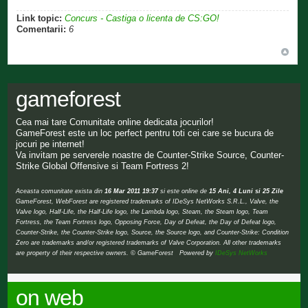
Link topic:
Concurs - Castiga o licenta de CS:GO!
Comentarii:
6
gameforest
Cea mai tare Comunitate online dedicata jocurilor!
GameForest este un loc perfect pentru toti cei care se bucura de
jocuri pe internet!
Va invitam pe serverele noastre de Counter-Strike Source, Counter-
Strike Global Offensive si Team Fortress 2!
Aceasta comunitate exista din
16 Mar 2011 19:37
si este online de
15 Ani, 4 Luni si 25 Zile
GameForest, WebForest are registered trademarks of IDeSys NetWorks S.R.L., Valve, the
Valve logo, Half-Life, the Half-Life logo, the Lambda logo, Steam, the Steam logo, Team
Fortress, the Team Fortress logo, Opposing Force, Day of Defeat, the Day of Defeat logo,
Counter-Strike, the Counter-Strike logo, Source, the Source logo, and Counter-Strike: Condition
Zero are trademarks and/or registered trademarks of Valve Corporation. All other trademarks
are property of their respective owners. © GameForest Powered by
IDeSys NetWorks
on web