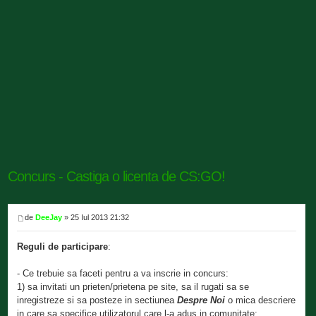
Concurs - Castiga o licenta de CS:GO!
de
DeeJay
» 25 Iul 2013 21:32
Reguli de participare
:
- Ce trebuie sa faceti pentru a va inscrie in concurs:
1) sa invitati un prieten/prietena pe site, sa il rugati sa se
inregistreze si sa posteze in sectiunea
Despre Noi
o mica descriere
in care sa specifice utilizatorul care l-a adus in comunitate;