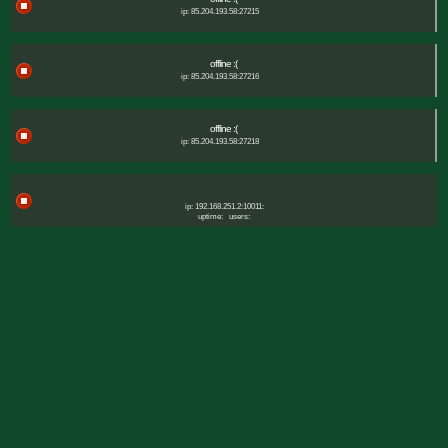
ip: 85.204.193.58:27215
offline :(
ip: 85.204.193.58:27216
offline :(
ip: 85.204.193.58:27218
ip: 192.168.251.2:10011:
uptime:
users: