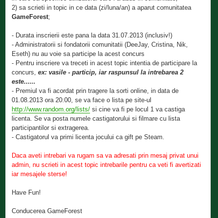
2) sa scrieti in topic in ce data (zi/luna/an) a aparut comunitatea
GameForest
;
- Durata inscrierii este pana la data 31.07.2013 (inclusiv!)
- Administratorii si fondatorii comunitatii (DeeJay, Cristina, Nik,
Eseth) nu au voie sa participe la acest concurs
- Pentru inscriere va treceti in acest topic intentia de participare la
concurs,
ex: vasile - particip, iar raspunsul la intrebarea 2
este......
- Premiul va fi acordat prin tragere la sorti online, in data de
01.08.2013 ora 20:00, se va face o lista pe site-ul
http://www.random.org/lists/
si cine va fi pe locul 1 va castiga
licenta. Se va posta numele castigatorului si filmare cu lista
participantilor si extragerea.
- Castigatorul va primi licenta jocului ca gift pe Steam.
Daca aveti intrebari va rugam sa va adresati prin mesaj privat unui
admin, nu scrieti in acest topic intrebarile pentru ca veti fi avertizati
iar mesajele sterse!
Have Fun!
Conducerea GameForest