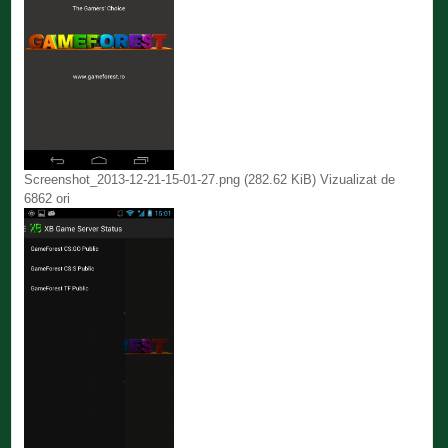
Screenshot_2013-12-21-15-01-27.png (282.62 KiB) Vizualizat de
6862 ori