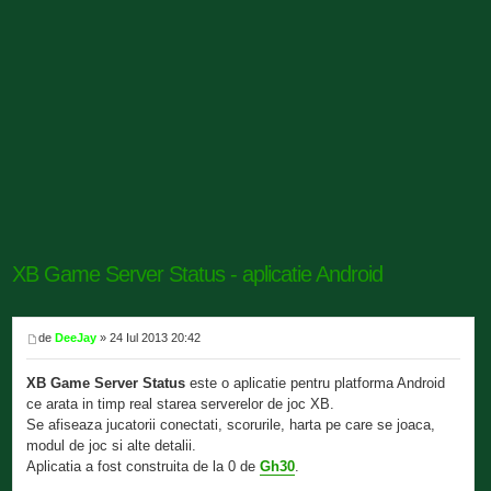
XB Game Server Status - aplicatie Android
de
DeeJay
» 24 Iul 2013 20:42
XB Game Server Status
este o aplicatie pentru platforma Android
ce arata in timp real starea serverelor de joc XB.
Se afiseaza jucatorii conectati, scorurile, harta pe care se joaca,
modul de joc si alte detalii.
Aplicatia a fost construita de la 0 de
Gh30
.