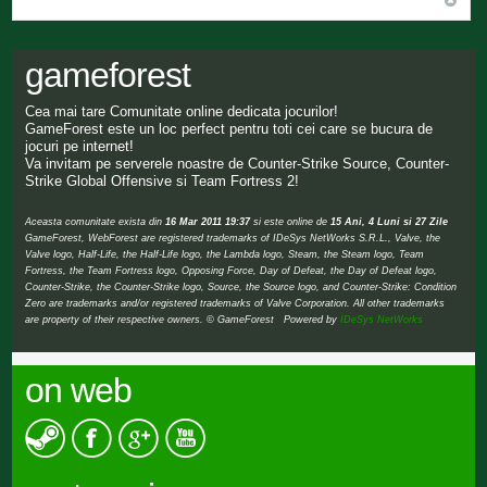
gameforest
Cea mai tare Comunitate online dedicata jocurilor!
GameForest este un loc perfect pentru toti cei care se bucura de
jocuri pe internet!
Va invitam pe serverele noastre de Counter-Strike Source, Counter-
Strike Global Offensive si Team Fortress 2!
Aceasta comunitate exista din
16 Mar 2011 19:37
si este online de
15 Ani, 4 Luni si 27 Zile
GameForest, WebForest are registered trademarks of IDeSys NetWorks S.R.L., Valve, the
Valve logo, Half-Life, the Half-Life logo, the Lambda logo, Steam, the Steam logo, Team
Fortress, the Team Fortress logo, Opposing Force, Day of Defeat, the Day of Defeat logo,
Counter-Strike, the Counter-Strike logo, Source, the Source logo, and Counter-Strike: Condition
Zero are trademarks and/or registered trademarks of Valve Corporation. All other trademarks
are property of their respective owners. © GameForest Powered by
IDeSys NetWorks
on web