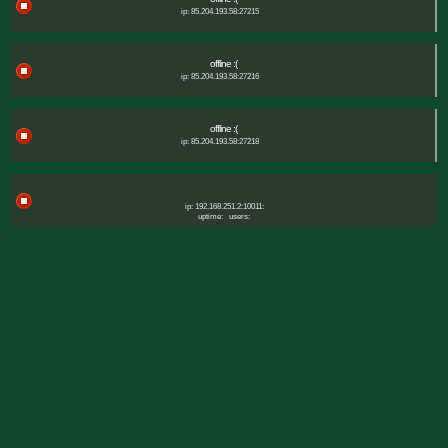
ip: 85.204.193.58:27215
offline :(
ip: 85.204.193.58:27216
offline :(
ip: 85.204.193.58:27218
ip: 192.168.251.2:10011:
uptime:
users: