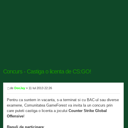
Concurs - Castiga o licenta de CS:GO!
de
DeeJay
» 11 Iul 2013 22:26
Pentru ca suntem in vacanta, s-a terminat si cu BAC-ul sau diverse
examene, Comunitatea GameForest va invita la un concurs prin
care puteti castiga o licenta a jocului
Counter Strike Global
Offensive
!
Reguli de participare
: