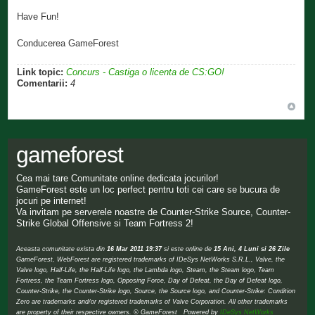
Have Fun!
Conducerea GameForest
Link topic:
Concurs - Castiga o licenta de CS:GO!
Comentarii:
4
gameforest
Cea mai tare Comunitate online dedicata jocurilor!
GameForest este un loc perfect pentru toti cei care se bucura de
jocuri pe internet!
Va invitam pe serverele noastre de Counter-Strike Source, Counter-
Strike Global Offensive si Team Fortress 2!
Aceasta comunitate exista din
16 Mar 2011 19:37
si este online de
15 Ani, 4 Luni si 26 Zile
GameForest, WebForest are registered trademarks of IDeSys NetWorks S.R.L., Valve, the
Valve logo, Half-Life, the Half-Life logo, the Lambda logo, Steam, the Steam logo, Team
Fortress, the Team Fortress logo, Opposing Force, Day of Defeat, the Day of Defeat logo,
Counter-Strike, the Counter-Strike logo, Source, the Source logo, and Counter-Strike: Condition
Zero are trademarks and/or registered trademarks of Valve Corporation. All other trademarks
are property of their respective owners. © GameForest Powered by
IDeSys NetWorks