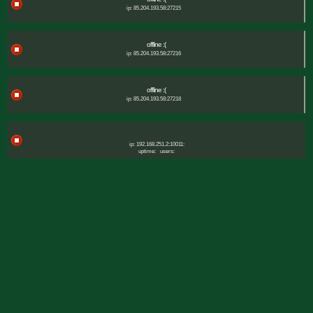
ip: 85.204.193.58:27215
offline :(
ip: 85.204.193.58:27216
offline :(
ip: 85.204.193.58:27218
ip: 192.168.251.2:10011:
uptime:
users: