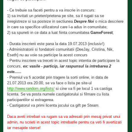
- Ce trebuie sa faceti pentru a va inscrie in concurs:
1) sa invitati un prieten/prietena pe site, sa il rugati sa se
inregistreze si sa posteze in sectiunea
Despre Noi
o mica descriere
in care sa specifice utilizatorul care l-a adus in comunitate;
2) sa spuneti in ce data a luat fiinta comunitatea
GameForest
;
- Durata inscrierii este pana la data 19.07.2013 (inclusiv!)
- Administratorii si fondatorii comunitatii (DeeJay, Cristina, Nik,
Eseth) nu au voie sa participe la acest concurs
- Pentru inscriere va treceti in acest topic intentia de participare la
concurs,
ex: vasile - particip, iar raspunsul la intrebarea 2
este......
- Premiul va fi acordat prin tragere la sorti online, in data de
21.07.2013 ora 20:00, se va face o lista pe site-ul
http://www.random.org/lists/
si cine va fi pe locul 1 va castiga
licenta. Se va posta numele castigatorului si filmare cu lista
participantilor si extragerea.
- Castigatorul va primi licenta jocului ca gift pe Steam.
Daca aveti intrebari va rugam sa va adresati prin mesaj privat unui
admin, nu scrieti in acest topic intrebarile pentru ca veti fi avertizati
iar mesajele sterse!