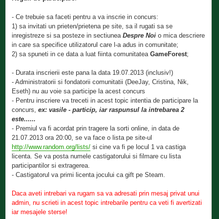
- Ce trebuie sa faceti pentru a va inscrie in concurs:
1) sa invitati un prieten/prietena pe site, sa il rugati sa se
inregistreze si sa posteze in sectiunea
Despre Noi
o mica descriere
in care sa specifice utilizatorul care l-a adus in comunitate;
2) sa spuneti in ce data a luat fiinta comunitatea
GameForest
;
- Durata inscrierii este pana la data 19.07.2013 (inclusiv!)
- Administratorii si fondatorii comunitatii (DeeJay, Cristina, Nik,
Eseth) nu au voie sa participe la acest concurs
- Pentru inscriere va treceti in acest topic intentia de participare la
concurs,
ex: vasile - particip, iar raspunsul la intrebarea 2
este......
- Premiul va fi acordat prin tragere la sorti online, in data de
21.07.2013 ora 20:00, se va face o lista pe site-ul
http://www.random.org/lists/
si cine va fi pe locul 1 va castiga
licenta. Se va posta numele castigatorului si filmare cu lista
participantilor si extragerea.
- Castigatorul va primi licenta jocului ca gift pe Steam.
Daca aveti intrebari va rugam sa va adresati prin mesaj privat unui
admin, nu scrieti in acest topic intrebarile pentru ca veti fi avertizati
iar mesajele sterse!