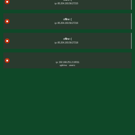
ip: 85.204.193.58:27215
offline :(
ip: 85.204.193.58:27216
offline :(
ip: 85.204.193.58:27218
ip: 192.168.251.2:10011:
uptime:
users: