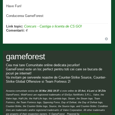
Have Fun!
Conducerea GameForest
Link topic:
Concurs - Castiga o licenta de CS:GO!
Comentarii:
4
gameforest
Cea mai tare Comunitate online dedicata jocurilor!
GameForest este un loc perfect pentru toti cei care se bucura de
jocuri pe internet!
Va invitam pe serverele noastre de Counter-Strike Source, Counter-
Strike Global Offensive si Team Fortress 2!
Aceasta comunitate exista din
16 Mar 2011 19:37
si este online de
15 Ani, 4 Luni si 30 Zile
GameForest, WebForest are registered trademarks of IDeSys NetWorks S.R.L., Valve, the
Valve logo, Half-Life, the Half-Life logo, the Lambda logo, Steam, the Steam logo, Team
Fortress, the Team Fortress logo, Opposing Force, Day of Defeat, the Day of Defeat logo,
Counter-Strike, the Counter-Strike logo, Source, the Source logo, and Counter-Strike: Condition
Zero are trademarks and/or registered trademarks of Valve Corporation. All other trademarks
are property of their respective owners. © GameForest Powered by
IDeSys NetWorks