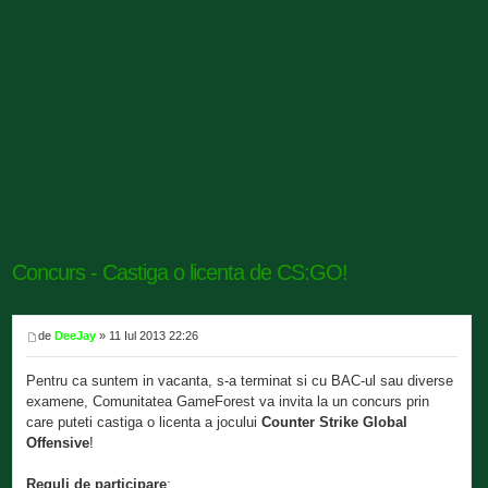
Concurs - Castiga o licenta de CS:GO!
de
DeeJay
» 11 Iul 2013 22:26
Pentru ca suntem in vacanta, s-a terminat si cu BAC-ul sau diverse
examene, Comunitatea GameForest va invita la un concurs prin
care puteti castiga o licenta a jocului
Counter Strike Global
Offensive
!
Reguli de participare
: