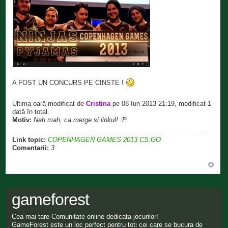
A FOST UN CONCURS PE CINSTE !
Ultima oară modificat de
Cristina
pe 08 Iun 2013 21:19, modificat 1
dată în total.
Motiv:
Nah mah, ca merge si linkul! :P
Link topic:
COPENHAGEN GAMES 2013 CS:GO
Comentarii:
3
gameforest
Cea mai tare Comunitate online dedicata jocurilor!
GameForest este un loc perfect pentru toti cei care se bucura de