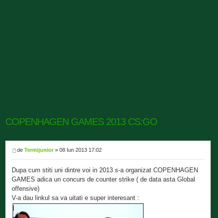
COPENHAGEN GAMES 2013 CS:GO
de
Termijunior
» 08 Iun 2013 17:02
Dupa cum stiti uni dintre voi in 2013 s-a organizat COPENHAGEN
GAMES adica un concurs de counter strike ( de data asta Global
offensive)
V-a dau linkul sa va uitati e super interesant :