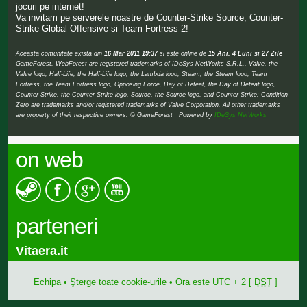
jocuri pe internet!
Va invitam pe serverele noastre de Counter-Strike Source, Counter-
Strike Global Offensive si Team Fortress 2!
Aceasta comunitate exista din
16 Mar 2011 19:37
si este online de
15 Ani, 4 Luni si 27 Zile
GameForest, WebForest are registered trademarks of IDeSys NetWorks S.R.L., Valve, the
Valve logo, Half-Life, the Half-Life logo, the Lambda logo, Steam, the Steam logo, Team
Fortress, the Team Fortress logo, Opposing Force, Day of Defeat, the Day of Defeat logo,
Counter-Strike, the Counter-Strike logo, Source, the Source logo, and Counter-Strike: Condition
Zero are trademarks and/or registered trademarks of Valve Corporation. All other trademarks
are property of their respective owners. © GameForest Powered by
IDeSys NetWorks
on web
parteneri
Vitaera.it
Echipa
•
Şterge toate cookie-urile
• Ora este UTC + 2 [
DST
]