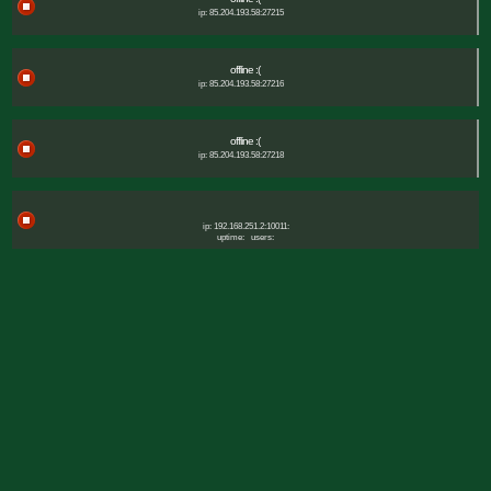
ip: 85.204.193.58:27215
offline :(
ip: 85.204.193.58:27216
offline :(
ip: 85.204.193.58:27218
ip: 192.168.251.2:10011:
uptime:
users: