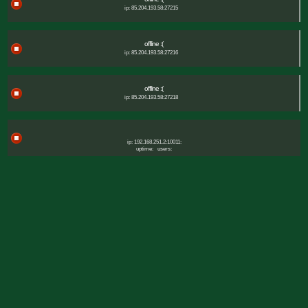
ip: 85.204.193.58:27215
offline :(
ip: 85.204.193.58:27216
offline :(
ip: 85.204.193.58:27218
ip: 192.168.251.2:10011:
uptime:
users: