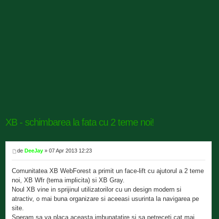
XB - schimbarea la fata cu 2 teme noi!
de
DeeJay
» 07 Apr 2013 12:23
Comunitatea XB WebForest a primit un face-lift cu ajutorul a 2 teme
noi, XB Wfr (tema implicita) si XB Gray.
Noul XB vine in sprijinul utilizatorilor cu un design modern si
atractiv, o mai buna organizare si aceeasi usurinta la navigarea pe
site.
Speram sa va placa aceasta imbunatatire si sa petreceti cat mai