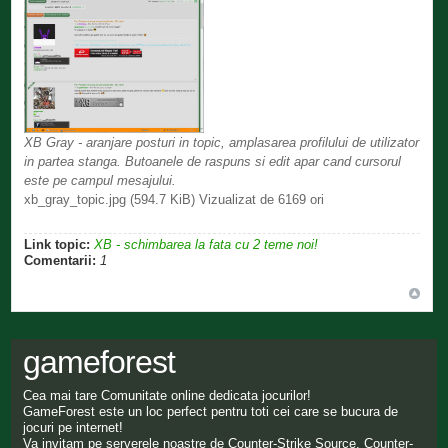
XB Gray - aranjare posturi in topic, amplasarea profilului de utilizator
in partea stanga. Butoanele de raspuns si edit apar cand cursorul
este pe campul mesajului.
xb_gray_topic.jpg (594.7 KiB) Vizualizat de 6169 ori
Link topic:
XB - schimbarea la fata cu 2 teme noi!
Comentarii:
1
gameforest
Cea mai tare Comunitate online dedicata jocurilor!
GameForest este un loc perfect pentru toti cei care se bucura de
jocuri pe internet!
Va invitam pe serverele noastre de Counter-Strike Source, Counter-