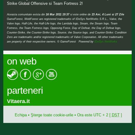
Strike Global Offensive si Team Fortress 2!
Aceasta comunitate exista din
16 Mar 2011 19:37
si este online de
15 Ani, 4 Luni si 27 Zile
GameForest, WebForest are registered trademarks of IDeSys NetWorks S.R.L., Valve, the
Valve logo, Half-Life, the Half-Life logo, the Lambda logo, Steam, the Steam logo, Team
Fortress, the Team Fortress logo, Opposing Force, Day of Defeat, the Day of Defeat logo,
Counter-Strike, the Counter-Strike logo, Source, the Source logo, and Counter-Strike: Condition
Zero are trademarks and/or registered trademarks of Valve Corporation. All other trademarks
are property of their respective owners. © GameForest Powered by
IDeSys NetWorks
on web
parteneri
Vitaera.it
Echipa
•
Şterge toate cookie-urile
• Ora este UTC + 2 [
DST
]