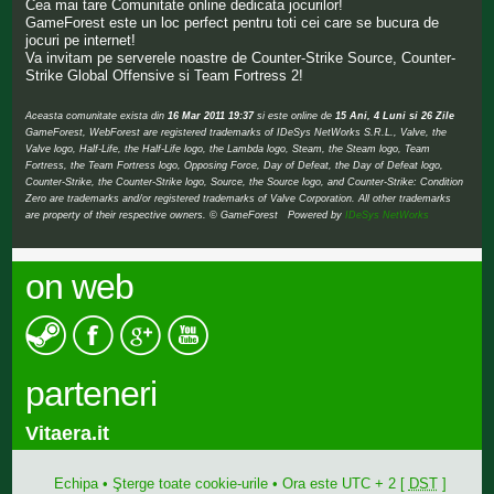
Cea mai tare Comunitate online dedicata jocurilor!
GameForest este un loc perfect pentru toti cei care se bucura de
jocuri pe internet!
Va invitam pe serverele noastre de Counter-Strike Source, Counter-
Strike Global Offensive si Team Fortress 2!
Aceasta comunitate exista din
16 Mar 2011 19:37
si este online de
15 Ani, 4 Luni si 26 Zile
GameForest, WebForest are registered trademarks of IDeSys NetWorks S.R.L., Valve, the
Valve logo, Half-Life, the Half-Life logo, the Lambda logo, Steam, the Steam logo, Team
Fortress, the Team Fortress logo, Opposing Force, Day of Defeat, the Day of Defeat logo,
Counter-Strike, the Counter-Strike logo, Source, the Source logo, and Counter-Strike: Condition
Zero are trademarks and/or registered trademarks of Valve Corporation. All other trademarks
are property of their respective owners. © GameForest Powered by
IDeSys NetWorks
on web
parteneri
Vitaera.it
Echipa
•
Şterge toate cookie-urile
• Ora este UTC + 2 [
DST
]