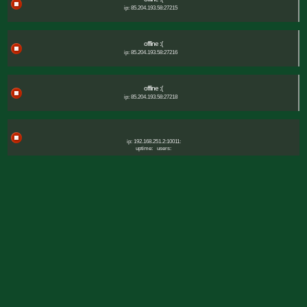
ip: 85.204.193.58:27215
offline :(
ip: 85.204.193.58:27216
offline :(
ip: 85.204.193.58:27218
ip: 192.168.251.2:10011:
uptime:
users: