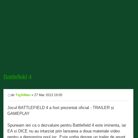
Battlefield 4
de
Tig3rMan
» 27 Mar 2013 19:05
Jocul BATTLEFIELD 4 a fost prezentat oficial - TRAILER și
GAMEPLAY
Spuneam ieri ca o dezvaluire pentru Battlefield 4 este iminenta, iar
EA si DICE nu au intarziat prin lansarea a doua materiale video
pentru a demonstra noul joc. Este vorba despre un trailer de anunt