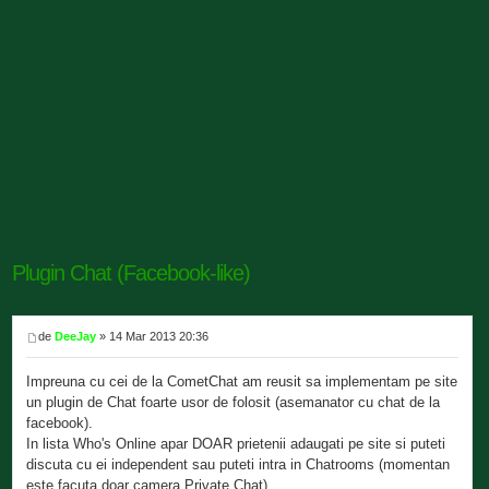
Plugin Chat (Facebook-like)
de
DeeJay
» 14 Mar 2013 20:36
Impreuna cu cei de la CometChat am reusit sa implementam pe site
un plugin de Chat foarte usor de folosit (asemanator cu chat de la
facebook).
In lista Who's Online apar DOAR prietenii adaugati pe site si puteti
discuta cu ei independent sau puteti intra in Chatrooms (momentan
este facuta doar camera Private Chat).