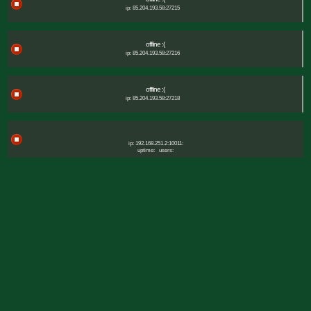
ip: 85.204.193.58:27215
offline :(
ip: 85.204.193.58:27216
offline :(
ip: 85.204.193.58:27218
ip: 192.168.251.2:10011:
uptime:
users: