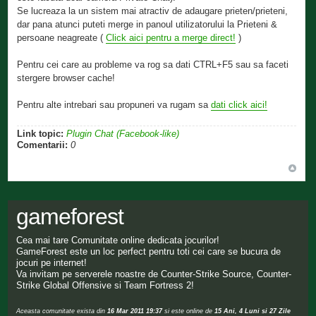
Se lucreaza la un sistem mai atractiv de adaugare prieten/prieteni,
dar pana atunci puteti merge in panoul utilizatorului la Prieteni &
persoane neagreate (
Click aici pentru a merge direct!
)
Pentru cei care au probleme va rog sa dati CTRL+F5 sau sa faceti
stergere browser cache!
Pentru alte intrebari sau propuneri va rugam sa
dati click aici!
Link topic:
Plugin Chat (Facebook-like)
Comentarii:
0
gameforest
Cea mai tare Comunitate online dedicata jocurilor!
GameForest este un loc perfect pentru toti cei care se bucura de
jocuri pe internet!
Va invitam pe serverele noastre de Counter-Strike Source, Counter-
Strike Global Offensive si Team Fortress 2!
Aceasta comunitate exista din
16 Mar 2011 19:37
si este online de
15 Ani, 4 Luni si 27 Zile