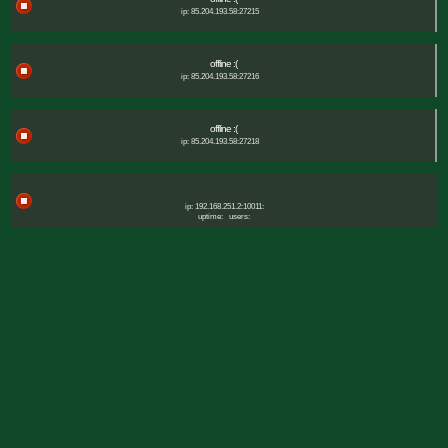
ip: 85.204.193.58:27215
offline :(
ip: 85.204.193.58:27216
offline :(
ip: 85.204.193.58:27218
ip: 192.168.251.2:10011:
uptime:
users: