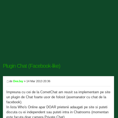
Plugin Chat (Facebook-like)
de
DeeJay
» 14 Mar 2013 20:36
Impreuna cu cei de la CometChat am reusit sa implementam pe site
un plugin de Chat foarte usor de folosit (asemanator cu chat de la
facebook).
In lista Who's Online apar DOAR prietenii adaugati pe site si puteti
discuta cu ei independent sau puteti intra in Chatrooms (momentan
este facuta doar camera Private Chat).