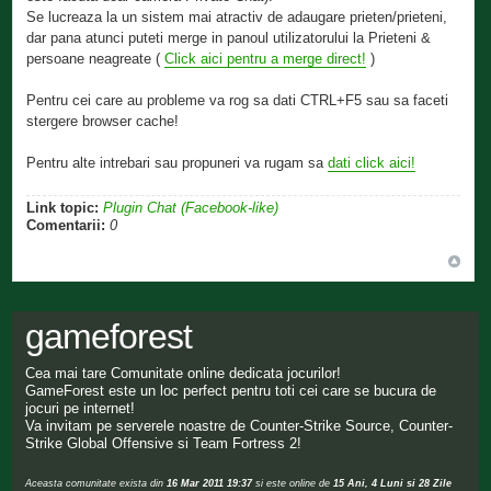
Se lucreaza la un sistem mai atractiv de adaugare prieten/prieteni,
dar pana atunci puteti merge in panoul utilizatorului la Prieteni &
persoane neagreate (
Click aici pentru a merge direct!
)
Pentru cei care au probleme va rog sa dati CTRL+F5 sau sa faceti
stergere browser cache!
Pentru alte intrebari sau propuneri va rugam sa
dati click aici!
Link topic:
Plugin Chat (Facebook-like)
Comentarii:
0
gameforest
Cea mai tare Comunitate online dedicata jocurilor!
GameForest este un loc perfect pentru toti cei care se bucura de
jocuri pe internet!
Va invitam pe serverele noastre de Counter-Strike Source, Counter-
Strike Global Offensive si Team Fortress 2!
Aceasta comunitate exista din
16 Mar 2011 19:37
si este online de
15 Ani, 4 Luni si 28 Zile