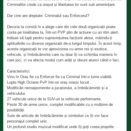
Criminalilor crede ca orașul și libertatea lor sunt sub amenințare.
Dar cine are dreptate: Criminalul sau Enforcerul?
Decizia ta constă în a alege care din cele două organizații poate
conta pe loialitatea ta. Într-un PVP plin de acțiune cu un ritm alert,
trebuie să lupți pentru supraviețuirea facțiunii alese, mărindu-ți
aptitudinile cu diverse organizații de-a lungul timpului. În acest timp,
aceste organizații te vor aproviziona cu arme noi și exotice,
vehicule, și îmbrăcăminte care nu doar îți va schimba maniera în
care joci, ci va afecta modul cum arăți și răsuni atunci când o faci.
Caracteristici:
Vino în Oraș fie ca Enforcer fie ca Criminal într-o lume viabilă.
Lupte High Octane PvP într-un oraș masiv locuit .
Modificări nemaipomenite a jucatorului, a îmbrăcăminții și a
vehiculului.
27 vehicule unice de la SUV-uri la vehicule performante.
Peste 30 de arme unice, complet modificabile cu o mulțime de
posibilități.
Sute de articole de îmbrăcăminte și simboluri ce îți vor face
personajul complet unic.
Un profund studio muzical modificat unde îți poți creea propriile