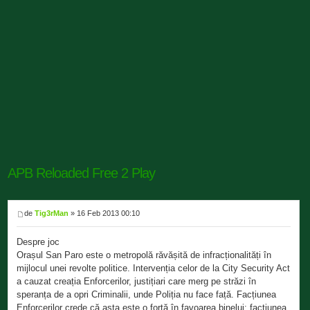
APB Reloaded Free 2 Play
de
Tig3rMan
» 16 Feb 2013 00:10
Despre joc
Orașul San Paro este o metropolă răvășită de infracționalități în
mijlocul unei revolte politice. Intervenția celor de la City Security Act
a cauzat creația Enforcerilor, justițiari care merg pe străzi în
speranța de a opri Criminalii, unde Poliția nu face față. Facțiunea
Enforcerilor crede că asta este o forță în favoarea binelui; facțiunea