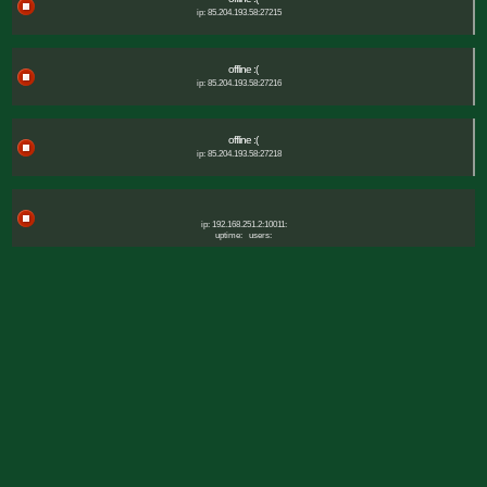
ip: 85.204.193.58:27215
offline :(
ip: 85.204.193.58:27216
offline :(
ip: 85.204.193.58:27218
ip: 192.168.251.2:10011:
uptime:
users: