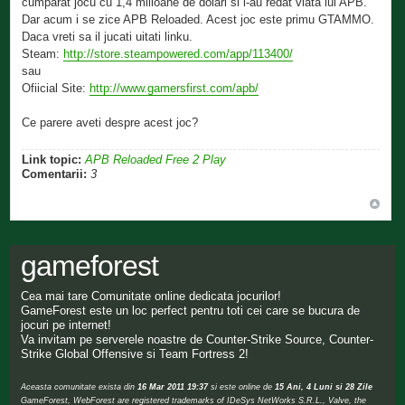
cumparat jocu cu 1,4 milioane de dolari si i-au redat viata lui APB.
Dar acum i se zice APB Reloaded. Acest joc este primu GTAMMO.
Daca vreti sa il jucati uitati linku.
Steam:
http://store.steampowered.com/app/113400/
sau
Ofiicial Site:
http://www.gamersfirst.com/apb/
Ce parere aveti despre acest joc?
Link topic:
APB Reloaded Free 2 Play
Comentarii:
3
gameforest
Cea mai tare Comunitate online dedicata jocurilor!
GameForest este un loc perfect pentru toti cei care se bucura de
jocuri pe internet!
Va invitam pe serverele noastre de Counter-Strike Source, Counter-
Strike Global Offensive si Team Fortress 2!
Aceasta comunitate exista din
16 Mar 2011 19:37
si este online de
15 Ani, 4 Luni si 28 Zile
GameForest, WebForest are registered trademarks of IDeSys NetWorks S.R.L., Valve, the