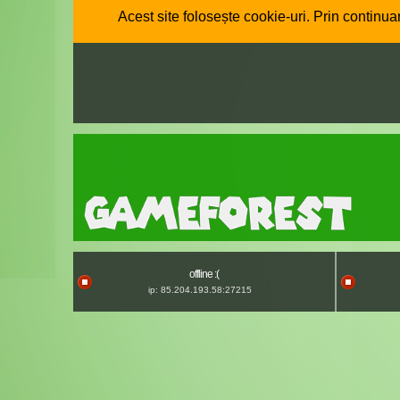
Acest site folosește cookie-uri. Prin continuar
offline :(
ip: 85.204.193.58:27215