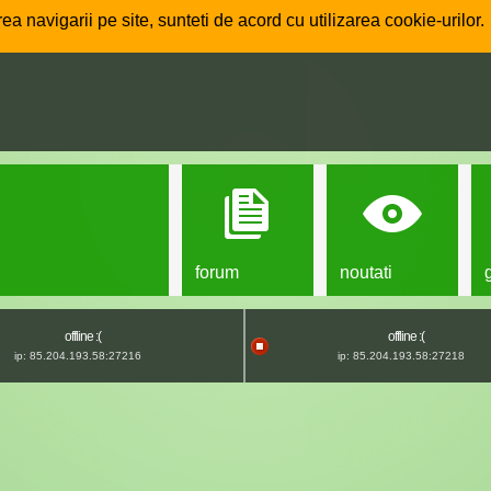
ea navigarii pe site, sunteti de acord cu utilizarea cookie-urilor.
forum
noutati
offline :(
offline :(
ip: 85.204.193.58:27216
ip: 85.204.193.58:27218