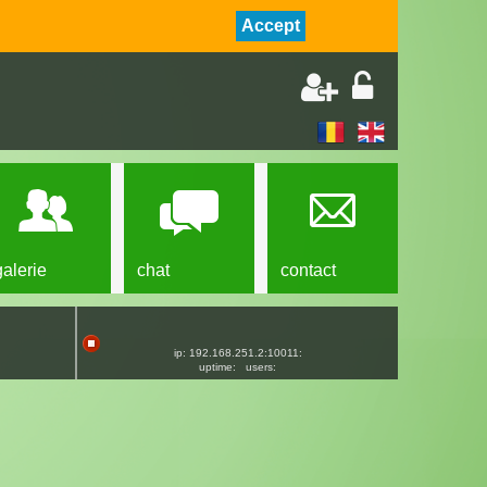
Accept
galerie
chat
contact
ip: 192.168.251.2:10011:
uptime:
users: