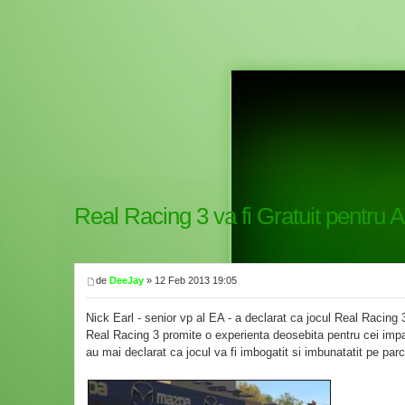
Real Racing 3 va fi Gratuit pentru 
de
DeeJay
» 12 Feb 2013 19:05
Nick Earl - senior vp al EA - a declarat ca jocul Real Racing 
Real Racing 3 promite o experienta deosebita pentru cei impat
au mai declarat ca jocul va fi imbogatit si imbunatatit pe parc