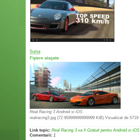
Sursa
Fişiere ataşate
Real Racing 3 Android si iOS
realracing3.jpg (72.95999999999999 KiB) Vizualizat de 5719 
Link topic:
Real Racing 3 va fi Gratuit pentru Android si iOS
Comentarii:
1