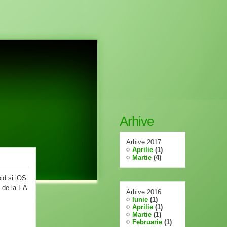
Arhive
Arhive 2017
Aprilie
(1)
Martie
(4)
id si iOS.
i de la EA
Arhive 2016
Iunie
(1)
Aprilie
(1)
Martie
(1)
Februarie
(1)