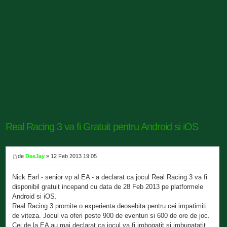
Real Racing 3 va fi Gratuit pentru Android si iOS
de
DeeJay
» 12 Feb 2013 19:05
Nick Earl - senior vp al EA - a declarat ca jocul Real Racing 3 va fi
disponibil gratuit incepand cu data de 28 Feb 2013 pe platformele
Android si iOS.
Real Racing 3 promite o experienta deosebita pentru cei impatimiti
de viteza. Jocul va oferi peste 900 de eventuri si 600 de ore de joc.
Cei de la EA au mai declarat ca jocul va fi imbogatit si imbunatatit