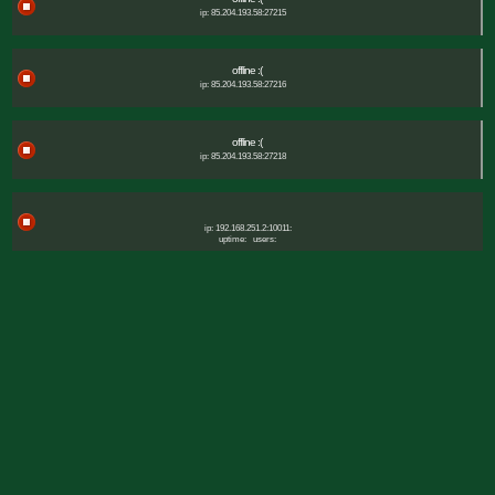
ip: 85.204.193.58:27215
offline :(
ip: 85.204.193.58:27216
offline :(
ip: 85.204.193.58:27218
ip: 192.168.251.2:10011:
uptime:
users: