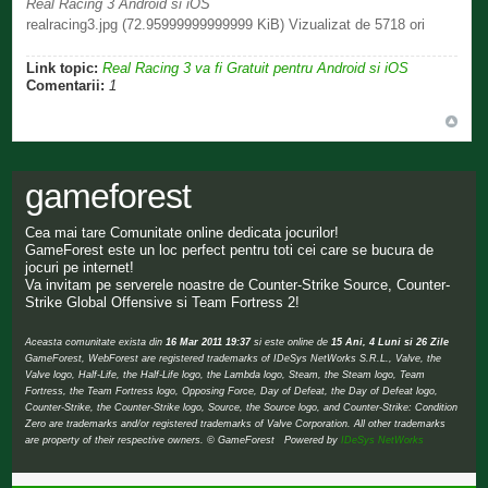
Real Racing 3 Android si iOS
realracing3.jpg (72.95999999999999 KiB) Vizualizat de 5718 ori
Link topic:
Real Racing 3 va fi Gratuit pentru Android si iOS
Comentarii:
1
gameforest
Cea mai tare Comunitate online dedicata jocurilor!
GameForest este un loc perfect pentru toti cei care se bucura de
jocuri pe internet!
Va invitam pe serverele noastre de Counter-Strike Source, Counter-
Strike Global Offensive si Team Fortress 2!
Aceasta comunitate exista din
16 Mar 2011 19:37
si este online de
15 Ani, 4 Luni si 26 Zile
GameForest, WebForest are registered trademarks of IDeSys NetWorks S.R.L., Valve, the
Valve logo, Half-Life, the Half-Life logo, the Lambda logo, Steam, the Steam logo, Team
Fortress, the Team Fortress logo, Opposing Force, Day of Defeat, the Day of Defeat logo,
Counter-Strike, the Counter-Strike logo, Source, the Source logo, and Counter-Strike: Condition
Zero are trademarks and/or registered trademarks of Valve Corporation. All other trademarks
are property of their respective owners. © GameForest Powered by
IDeSys NetWorks