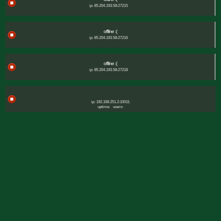
ip: 85.204.193.58:27215
offline :(
ip: 85.204.193.58:27216
offline :(
ip: 85.204.193.58:27218
ip: 192.168.251.2:10011:
uptime:
users: