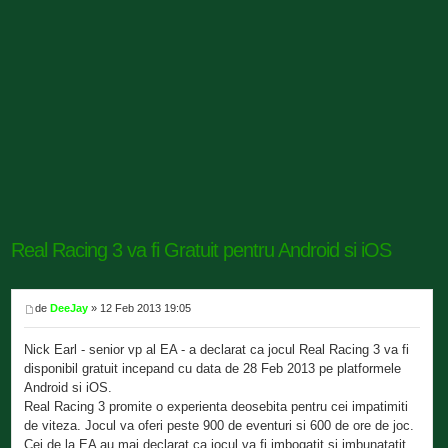
Real Racing 3 va fi Gratuit pentru Android si iOS
de
DeeJay
» 12 Feb 2013 19:05
Nick Earl - senior vp al EA - a declarat ca jocul Real Racing 3 va fi
disponibil gratuit incepand cu data de 28 Feb 2013 pe platformele
Android si iOS.
Real Racing 3 promite o experienta deosebita pentru cei impatimiti
de viteza. Jocul va oferi peste 900 de eventuri si 600 de ore de joc.
Cei de la EA au mai declarat ca jocul va fi imbogatit si imbunatatit