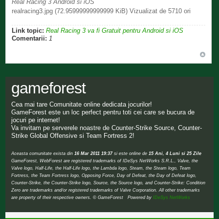
Real Racing 3 Android si iOS
realracing3.jpg (72.95999999999999 KiB) Vizualizat de 5710 ori
Link topic:
Real Racing 3 va fi Gratuit pentru Android si iOS
Comentarii:
1
gameforest
Cea mai tare Comunitate online dedicata jocurilor!
GameForest este un loc perfect pentru toti cei care se bucura de
jocuri pe internet!
Va invitam pe serverele noastre de Counter-Strike Source, Counter-
Strike Global Offensive si Team Fortress 2!
Aceasta comunitate exista din
16 Mar 2011 19:37
si este online de
15 Ani, 4 Luni si 25 Zile
GameForest, WebForest are registered trademarks of IDeSys NetWorks S.R.L., Valve, the
Valve logo, Half-Life, the Half-Life logo, the Lambda logo, Steam, the Steam logo, Team
Fortress, the Team Fortress logo, Opposing Force, Day of Defeat, the Day of Defeat logo,
Counter-Strike, the Counter-Strike logo, Source, the Source logo, and Counter-Strike: Condition
Zero are trademarks and/or registered trademarks of Valve Corporation. All other trademarks
are property of their respective owners. © GameForest Powered by
IDeSys NetWorks